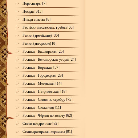
Портсигары [7]
Посуда [315]
Птицы счастья [8]
Расчёски массажные, гребни [65]
Ремни (армейские) [36]
Ремни (авторские) [0]
Роспись - Башкирская [25]
Роспись - Беломорские узоры [24]
Роспись - Борецкая [57]
Роспись - Городецкая [23]
Роспись - Мезенская [14]
Роспись - Петриковская [18]
Роспись - Синяя по серебру [75]
Роспись - Сюжетная [11]
Роспись - Чёрная по золоту [62]
Свечи подарочные [82]
Семикаракорская керамика [91]