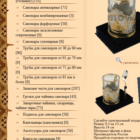
угольные) [135]
Самовары антикварные [71]
Самовары комбинированные [3]
Самовары фарфоровые [50]
Самовары эксклюзивные
современные [0]
Самовары сувенирные [8]
Трубы для самоваров от 38 до 60 мм
[90]
Трубы для самоваров от 61 до 70 мм
[0]
увеличить
Трубы для самоваров от 71 до 80 мм
[0]
Трубы для самоваров от 81 мм и
более [0]
Запасные части для самоваров [297]
Грелки для чайника самовара [43]
Заварочные чайники, сахарницы,
чайные пары [73]
Подносы для самоваров [50]
Сделайте оригинальный подар
Капельницы (капельники) [0]
Размер 9,5 на 13 см
Высота 14 см
Аксессуары для самоваров [56]
Материал эфалин и флок
Производитель Россия
Продаётся отдельно от подст
Книги по самоварам [9]