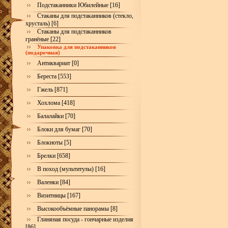
Подстаканники Юбилейные [16]
Стаканы для подстаканников (стекло,
хрусталь) [6]
Стаканы для подстаканников
гранёные [22]
Упаковка для подстаканников
(подарочная)
Антиквариат [0]
Береста [553]
Гжель [871]
Хохлома [418]
Балалайки [70]
Блоки для бумаг [70]
Блокноты [5]
Брелки [658]
В поход (мультитулы) [16]
Валенки [84]
Визитницы [167]
Высокообъёмные панорамы [8]
Глиняная посуда - гончарные изделия
[86]