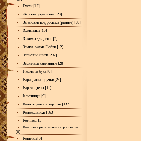
Гусли [12]
Женские украшения [28]
Заготовки под роспись (разные) [38]
Зажигалки [15]
Зажимы для денег [7]
Замки, замки Любви [12]
Записные книги [232]
Зеркальца карманные [28]
Иконы из бука [6]
Карандаши и ручки [24]
Картхолдеры [11]
Ключницы [9]
Коллекционные тарелки [137]
Колокольчики [163]
Компасы [5]
Компьютерные мышки с росписью
[0]
Копилки [3]