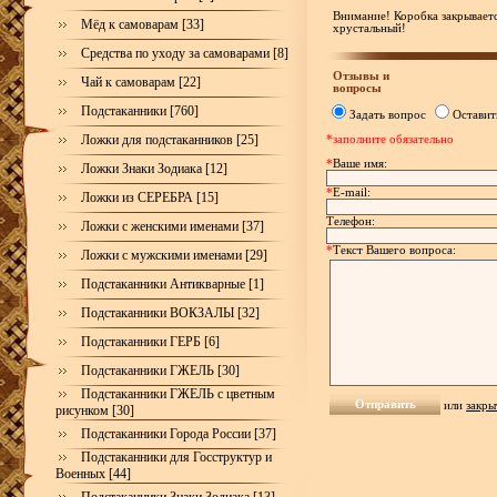
Внимание! Коробка закрывается
Мёд к самоварам [33]
хрустальный!
Средства по уходу за самоварами [8]
Отзывы и
Чай к самоварам [22]
вопросы
Подстаканники [760]
Задать вопрос
Оставит
Ложки для подстаканников [25]
*заполните обязательно
*
Ваше имя:
Ложки Знаки Зодиака [12]
*
E-mail:
Ложки из СЕРЕБРА [15]
Телефон:
Ложки с женскими именами [37]
*
Текст Вашего вопроса:
Ложки с мужскими именами [29]
Подстаканники Антикварные [1]
Подстаканники ВОКЗАЛЫ [32]
Подстаканники ГЕРБ [6]
Подстаканники ГЖЕЛЬ [30]
Подстаканники ГЖЕЛЬ с цветным
или
закры
рисунком [30]
Подстаканники Города России [37]
Подстаканники для Госструктур и
Военных [44]