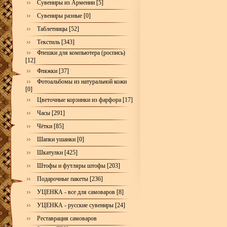
Сувениры из Армении [5]
Сувениры разные [0]
Таблетницы [52]
Текстиль [343]
Флешки для компьютера (роспись)
[12]
Фляжки [37]
Фотоальбомы из натуральной кожи
[0]
Цветочные корзинки из фарфора [17]
Часы [291]
Чётки [85]
Шапки ушанки [0]
Шкатулки [425]
Штофы и футляры штофы [203]
Подарочные пакеты [236]
УЦЕНКА - все для самоваров [8]
УЦЕНКА - русские сувениры [24]
Реставрация самоваров