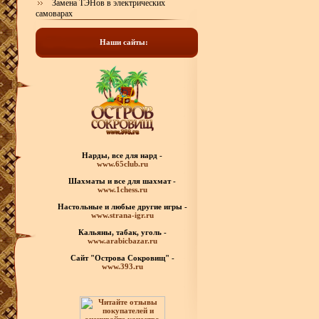
Замена ТЭНов в электрических
самоварах
Наши сайты:
Нарды, все для нард -
www.65club.ru
Шахматы
и все для шахмат -
www.1chess.ru
Настольные и любые
другие игры -
www.strana-igr.ru
Кальяны, табак, уголь -
www.arabicbazar.ru
Сайт "Острова Сокровищ" -
www.393.ru