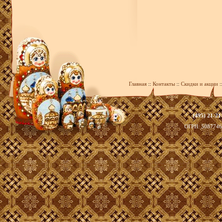
Главная
::
Контакты
::
Скидки и акции
:
(495) 21-21
zakaz@393
ОГРН: 508774