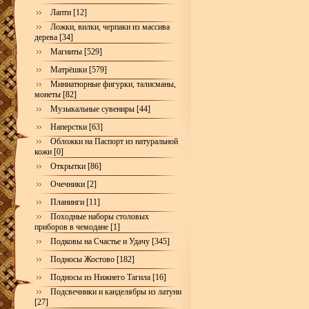
Лапти [12]
Ложки, вилки, черпаки из массива
дерева [34]
Магниты [529]
Матрёшки [579]
Миниатюрные фигурки, талисманы,
монеты [82]
Музыкальные сувениры [44]
Наперстки [63]
Обложки на Паспорт из натуральной
кожи [0]
Открытки [86]
Очечники [2]
Планинги [11]
Походные наборы столовых
приборов в чемодане [1]
Подковы на Счастье и Удачу [345]
Подносы Жостово [182]
Подносы из Нижнего Тагила [16]
Подсвечники и канделябры из латуни
[27]