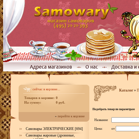
сейчас в корзине...
Каталог
»
П
Товаров в корзине:
0
На сумму:
0 руб.
Подобрать товар по параметрам
»
перейти к корзине
Название
Самовары ЭЛЕКТРИЧЕСКИЕ [694]
Цена:
от
Самовары жаровые (дровяные,