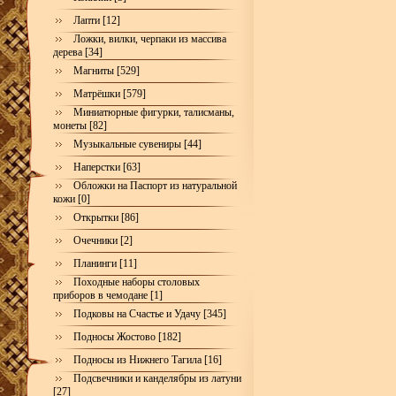
Лапти [12]
Ложки, вилки, черпаки из массива
дерева [34]
Магниты [529]
Матрёшки [579]
Миниатюрные фигурки, талисманы,
монеты [82]
Музыкальные сувениры [44]
Наперстки [63]
Обложки на Паспорт из натуральной
кожи [0]
Открытки [86]
Очечники [2]
Планинги [11]
Походные наборы столовых
приборов в чемодане [1]
Подковы на Счастье и Удачу [345]
Подносы Жостово [182]
Подносы из Нижнего Тагила [16]
Подсвечники и канделябры из латуни
[27]