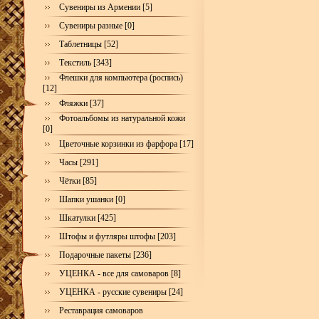
Сувениры из Армении [5]
Сувениры разные [0]
Таблетницы [52]
Текстиль [343]
Флешки для компьютера (роспись)
[12]
Фляжки [37]
Фотоальбомы из натуральной кожи
[0]
Цветочные корзинки из фарфора [17]
Часы [291]
Чётки [85]
Шапки ушанки [0]
Шкатулки [425]
Штофы и футляры штофы [203]
Подарочные пакеты [236]
УЦЕНКА - все для самоваров [8]
УЦЕНКА - русские сувениры [24]
Реставрация самоваров