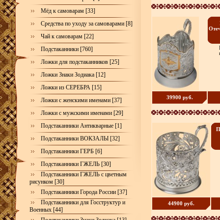
Мёд к самоварам [33]
Средства по уходу за самоварами [8]
Отеч
Чай к самоварам [22]
Подстаканники [760]
Ложки для подстаканников [25]
Ложки Знаки Зодиака [12]
Ложки из СЕРЕБРА [15]
39900 руб.
Ложки с женскими именами [37]
Ложки с мужскими именами [29]
Подстаканники Антикварные [1]
П
Подстаканники ВОКЗАЛЫ [32]
Подстаканники ГЕРБ [6]
Подстаканники ГЖЕЛЬ [30]
Подстаканники ГЖЕЛЬ с цветным
рисунком [30]
Подстаканники Города России [37]
Подстаканники для Госструктур и
44900 руб.
Военных [44]