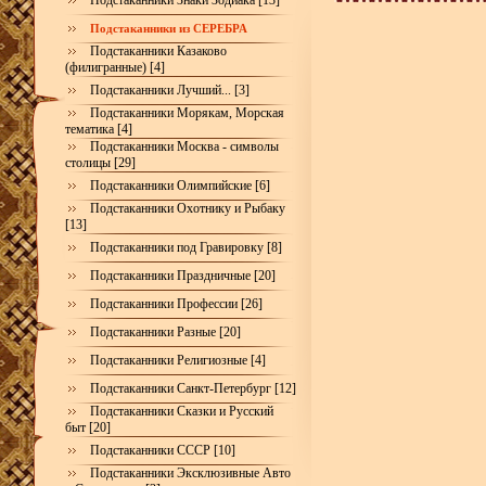
Подстаканники Знаки Зодиака [13]
Подстаканники из СЕРЕБРА
Подстаканники Казаково
(филигранные) [4]
Подстаканники Лучший... [3]
Подстаканники Морякам, Морская
тематика [4]
Подстаканники Москва - символы
столицы [29]
Подстаканники Олимпийские [6]
Подстаканники Охотнику и Рыбаку
[13]
Подстаканники под Гравировку [8]
Подстаканники Праздничные [20]
Подстаканники Профессии [26]
Подстаканники Разные [20]
Подстаканники Религиозные [4]
Подстаканники Санкт-Петербург [12]
Подстаканники Сказки и Русский
быт [20]
Подстаканники СССР [10]
Подстаканники Эксклюзивные Авто