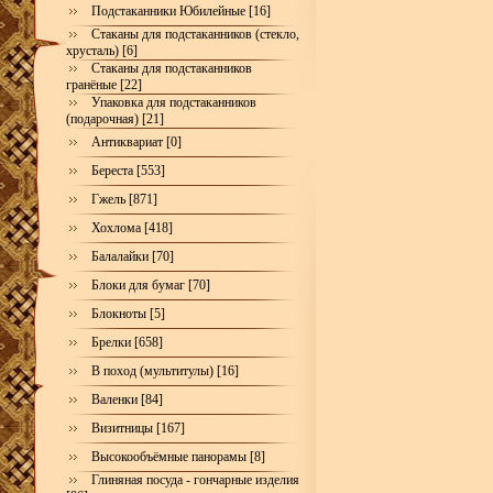
Подстаканники Юбилейные [16]
Стаканы для подстаканников (стекло,
хрусталь) [6]
Стаканы для подстаканников
гранёные [22]
Упаковка для подстаканников
(подарочная) [21]
Антиквариат [0]
Береста [553]
Гжель [871]
Хохлома [418]
Балалайки [70]
Блоки для бумаг [70]
Блокноты [5]
Брелки [658]
В поход (мультитулы) [16]
Валенки [84]
Визитницы [167]
Высокообъёмные панорамы [8]
Глиняная посуда - гончарные изделия