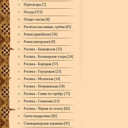
Портсигары [7]
Посуда [315]
Птицы счастья [8]
Расчёски массажные, гребни [65]
Ремни (армейские) [36]
Ремни (авторские) [0]
Роспись - Башкирская [25]
Роспись - Беломорские узоры [24]
Роспись - Борецкая [57]
Роспись - Городецкая [23]
Роспись - Мезенская [14]
Роспись - Петриковская [18]
Роспись - Синяя по серебру [75]
Роспись - Сюжетная [11]
Роспись - Чёрная по золоту [62]
Свечи подарочные [82]
Семикаракорская керамика [91]