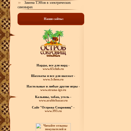
Замена ТЭНов в электрических
самоварах
Наши сайты:
Нарды, все для нард -
www.65club.ru
Шахматы
и все для шахмат -
www.1chess.ru
Настольные и любые
другие игры -
www.strana-igr.ru
Кальяны, табак, уголь -
www.arabicbazar.ru
Сайт "Острова Сокровищ" -
www.393.ru