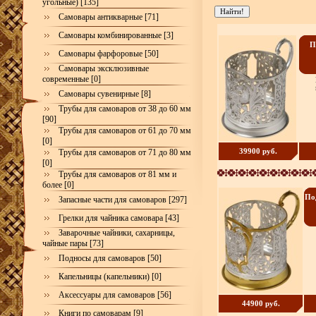
угольные) [135]
Самовары антикварные [71]
Самовары комбинированные [3]
П
Самовары фарфоровые [50]
Самовары эксклюзивные
современные [0]
Самовары сувенирные [8]
Трубы для самоваров от 38 до 60 мм
[90]
Трубы для самоваров от 61 до 70 мм
[0]
39900 руб.
Трубы для самоваров от 71 до 80 мм
[0]
Трубы для самоваров от 81 мм и
более [0]
По
Запасные части для самоваров [297]
Грелки для чайника самовара [43]
Заварочные чайники, сахарницы,
чайные пары [73]
Подносы для самоваров [50]
Капельницы (капельники) [0]
Аксессуары для самоваров [56]
44900 руб.
Книги по самоварам [9]