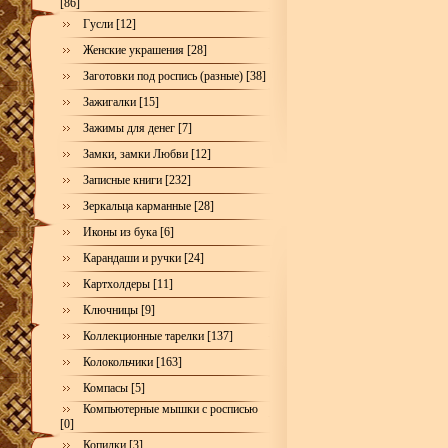
[86]
Гусли [12]
Женские украшения [28]
Заготовки под роспись (разные) [38]
Зажигалки [15]
Зажимы для денег [7]
Замки, замки Любви [12]
Записные книги [232]
Зеркальца карманные [28]
Иконы из бука [6]
Карандаши и ручки [24]
Картхолдеры [11]
Ключницы [9]
Коллекционные тарелки [137]
Колокольчики [163]
Компасы [5]
Компьютерные мышки с росписью
[0]
Копилки [3]