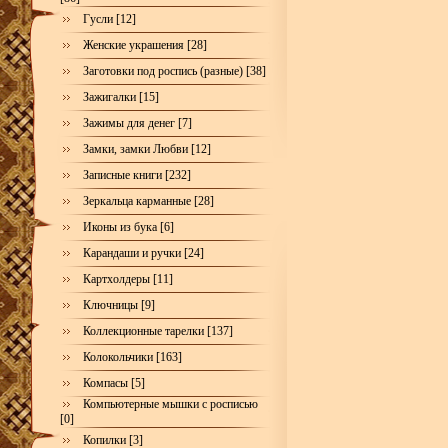
Гусли [12]
Женские украшения [28]
Заготовки под роспись (разные) [38]
Зажигалки [15]
Зажимы для денег [7]
Замки, замки Любви [12]
Записные книги [232]
Зеркальца карманные [28]
Иконы из бука [6]
Карандаши и ручки [24]
Картхолдеры [11]
Ключницы [9]
Коллекционные тарелки [137]
Колокольчики [163]
Компасы [5]
Компьютерные мышки с росписью
[0]
Копилки [3]