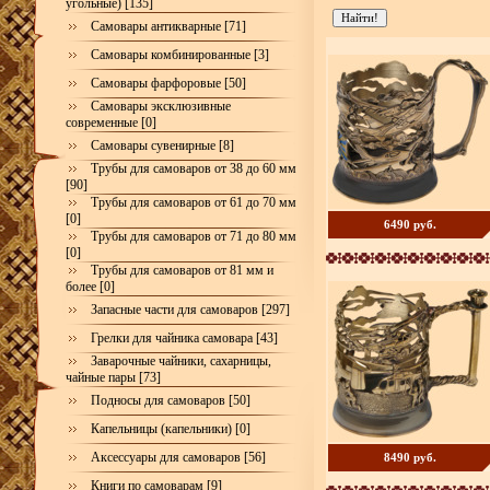
угольные) [135]
Самовары антикварные [71]
Самовары комбинированные [3]
Самовары фарфоровые [50]
Самовары эксклюзивные
современные [0]
Самовары сувенирные [8]
Трубы для самоваров от 38 до 60 мм
[90]
Трубы для самоваров от 61 до 70 мм
[0]
6490 руб.
Трубы для самоваров от 71 до 80 мм
[0]
Трубы для самоваров от 81 мм и
более [0]
Запасные части для самоваров [297]
Грелки для чайника самовара [43]
Заварочные чайники, сахарницы,
чайные пары [73]
Подносы для самоваров [50]
Капельницы (капельники) [0]
Аксессуары для самоваров [56]
8490 руб.
Книги по самоварам [9]