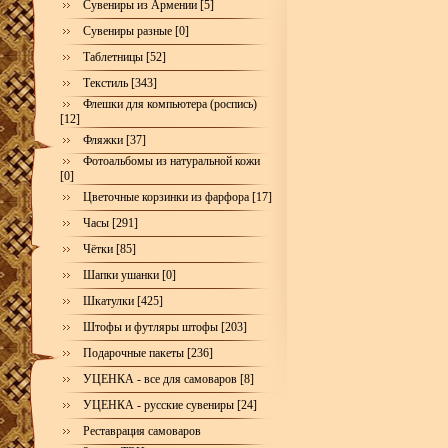
Сувениры из Армении [5]
Сувениры разные [0]
Таблетницы [52]
Текстиль [343]
Флешки для компьютера (роспись)
[12]
Фляжки [37]
Фотоальбомы из натуральной кожи
[0]
Цветочные корзинки из фарфора [17]
Часы [291]
Чётки [85]
Шапки ушанки [0]
Шкатулки [425]
Штофы и футляры штофы [203]
Подарочные пакеты [236]
УЦЕНКА - все для самоваров [8]
УЦЕНКА - русские сувениры [24]
Реставрация самоваров