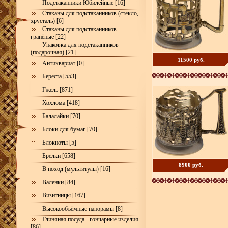
Подстаканники Юбилейные [16]
Стаканы для подстаканников (стекло,
хрусталь) [6]
Стаканы для подстаканников
гранёные [22]
Упаковка для подстаканников
(подарочная) [21]
11500 руб.
Антиквариат [0]
Береста [553]
Гжель [871]
Хохлома [418]
Балалайки [70]
Блоки для бумаг [70]
Блокноты [5]
Брелки [658]
8900 руб.
В поход (мультитулы) [16]
Валенки [84]
Визитницы [167]
Высокообъёмные панорамы [8]
Глиняная посуда - гончарные изделия
[86]