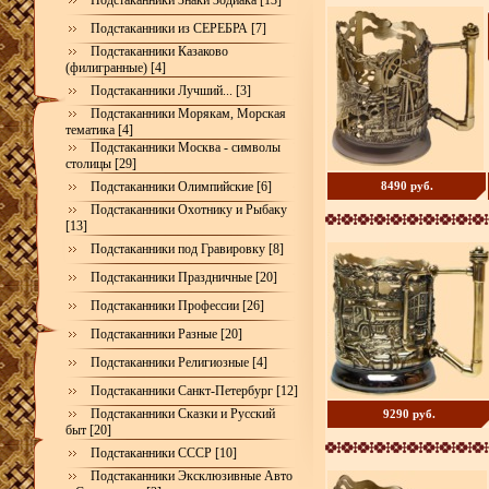
Подстаканники Знаки Зодиака [13]
Подстаканники из СЕРЕБРА [7]
Подстаканники Казаково
(филигранные) [4]
Подстаканники Лучший... [3]
Подстаканники Морякам, Морская
тематика [4]
Подстаканники Москва - символы
столицы [29]
Подстаканники Олимпийские [6]
8490 руб.
Подстаканники Охотнику и Рыбаку
[13]
Подстаканники под Гравировку [8]
Подстаканники Праздничные [20]
Подстаканники Профессии [26]
Подстаканники Разные [20]
Подстаканники Религиозные [4]
Подстаканники Санкт-Петербург [12]
Подстаканники Сказки и Русский
9290 руб.
быт [20]
Подстаканники СССР [10]
Подстаканники Эксклюзивные Авто