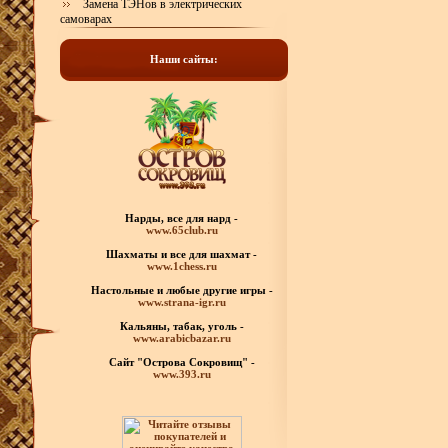
Замена ТЭНов в электрических
самоварах
Наши сайты:
Нарды, все для нард -
www.65club.ru
Шахматы
и все для шахмат -
www.1chess.ru
Настольные и любые
другие игры -
www.strana-igr.ru
Кальяны, табак, уголь -
www.arabicbazar.ru
Сайт "Острова Сокровищ" -
www.393.ru