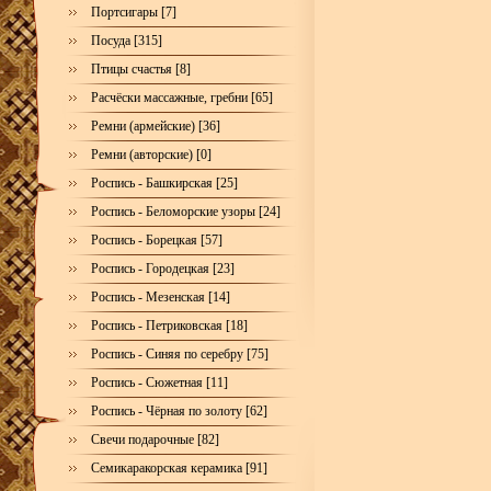
Портсигары [7]
Посуда [315]
Птицы счастья [8]
Расчёски массажные, гребни [65]
Ремни (армейские) [36]
Ремни (авторские) [0]
Роспись - Башкирская [25]
Роспись - Беломорские узоры [24]
Роспись - Борецкая [57]
Роспись - Городецкая [23]
Роспись - Мезенская [14]
Роспись - Петриковская [18]
Роспись - Синяя по серебру [75]
Роспись - Сюжетная [11]
Роспись - Чёрная по золоту [62]
Свечи подарочные [82]
Семикаракорская керамика [91]