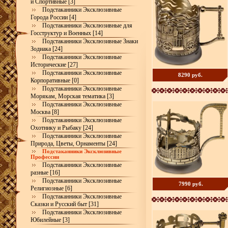
и Спортивные [3]
Подстаканники Эксклюзивные
Города России [4]
Подстаканники Эксклюзивные для
Госструктур и Военных [14]
Подстаканники Эксклюзивные Знаки
Зодиака [24]
Подстаканники Эксклюзивные
Исторические [27]
Подстаканники Эксклюзивные
8290 руб.
Корпоративные [0]
Подстаканники Эксклюзивные
Морякам, Морская тематика [3]
Подстаканники Эксклюзивные
Москва [8]
Подстаканники Эксклюзивные
Охотнику и Рыбаку [24]
Подстаканники Эксклюзивные
Природа, Цветы, Орнаменты [24]
Подстаканники Эксклюзивные
Профессии
Подстаканники Эксклюзивные
разные [16]
Подстаканники Эксклюзивные
7990 руб.
Религиозные [6]
Подстаканники Эксклюзивные
Сказки и Русский быт [31]
Подстаканники Эксклюзивные
Юбилейные [3]