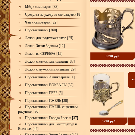
Мёд к самоварам [33]
Средства по уходу за самоварами [8]
Чай к самоварам [22]
Подстаканники [760]
Ложки для подстаканников [25]
Ложки Знаки Зодиака [12]
Ложки из СЕРЕБРА [15]
6890 руб.
Ложки с женскими именами [37]
Ложки с мужскими именами [29]
Подстаканники Антикварные [1]
к
Подстаканники ВОКЗАЛЫ [32]
Подстаканники ГЕРБ [6]
Подстаканники ГЖЕЛЬ [30]
Подстаканники ГЖЕЛЬ с цветным
рисунком [30]
Подстаканники Города России [37]
5790 руб.
Подстаканники для Госструктур и
Военных [44]