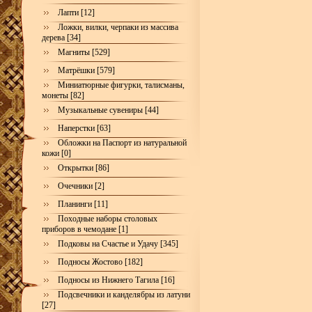
Лапти [12]
Ложки, вилки, черпаки из массива
дерева [34]
Магниты [529]
Матрёшки [579]
Миниатюрные фигурки, талисманы,
монеты [82]
Музыкальные сувениры [44]
Наперстки [63]
Обложки на Паспорт из натуральной
кожи [0]
Открытки [86]
Очечники [2]
Планинги [11]
Походные наборы столовых
приборов в чемодане [1]
Подковы на Счастье и Удачу [345]
Подносы Жостово [182]
Подносы из Нижнего Тагила [16]
Подсвечники и канделябры из латуни
[27]