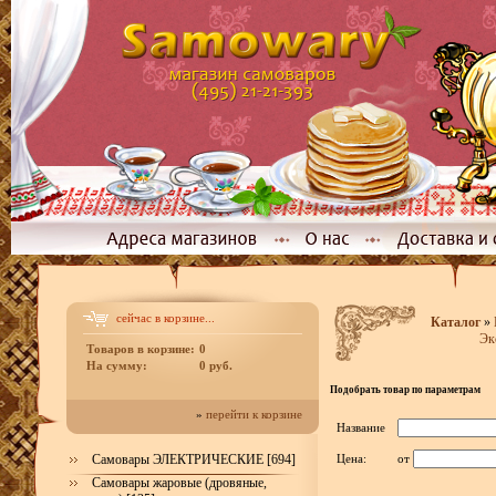
сейчас в корзине...
Каталог
»
Эк
Товаров в корзине:
0
На сумму:
0 руб.
Подобрать товар по параметрам
»
перейти к корзине
Название
Самовары ЭЛЕКТРИЧЕСКИЕ [694]
Цена:
от
Самовары жаровые (дровяные,