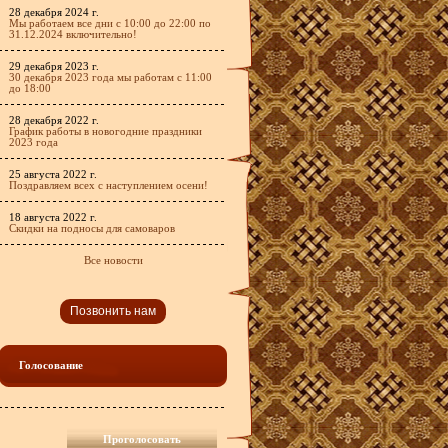
28 декабря 2024 г.
Мы работаем все дни с 10:00 до 22:00 по
31.12.2024 включительно!
29 декабря 2023 г.
30 декабря 2023 года мы работам с 11:00
до 18:00
28 декабря 2022 г.
График работы в новогодние праздники
2023 года
25 августа 2022 г.
Поздравляем всех с наступлением осени!
18 августа 2022 г.
Скидки на подносы для самоваров
Все новости
Позвонить нам
Голосование