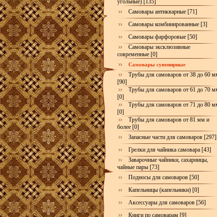
угольные) [135]
Самовары антикварные [71]
Самовары комбинированные [3]
Самовары фарфоровые [50]
Самовары эксклюзивные
современные [0]
Самовары сувенирные
Трубы для самоваров от 38 до 60 м
[90]
Трубы для самоваров от 61 до 70 м
[0]
Трубы для самоваров от 71 до 80 м
[0]
Трубы для самоваров от 81 мм и
более [0]
Запасные части для самоваров [297]
Грелки для чайника самовара [43]
Заварочные чайники, сахарницы,
чайные пары [73]
Подносы для самоваров [50]
Капельницы (капельники) [0]
Аксессуары для самоваров [56]
Книги по самоварам [9]