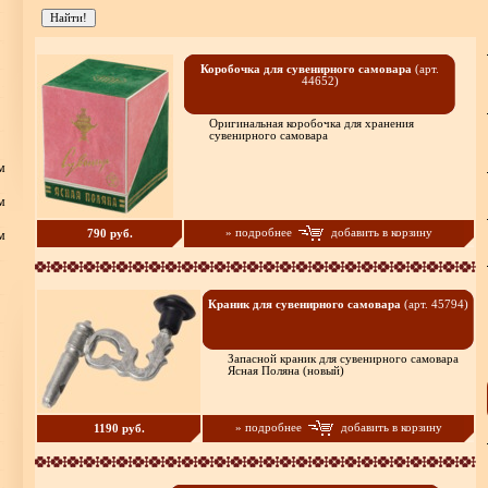
Коробочка для сувенирного самовара
(арт.
44652)
Оригинальная коробочка для хранения
сувенирного самовара
м
м
» подробнее
добавить в корзину
790 руб.
м
Краник для сувенирного самовара
(арт. 45794)
Запасной краник для сувенирного самовара
Ясная Поляна (новый)
» подробнее
добавить в корзину
1190 руб.