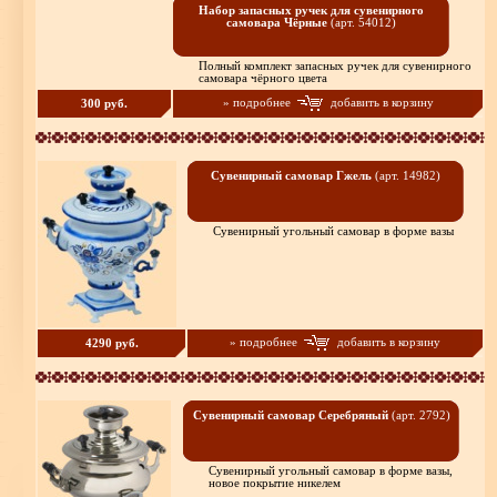
Набор запасных ручек для сувенирного
самовара Чёрные
(арт. 54012)
Полный комплект запасных ручек для сувенирного
самовара чёрного цвета
» подробнее
добавить в корзину
300 руб.
Сувенирный самовар Гжель
(арт. 14982)
Сувенирный угольный самовар в форме вазы
» подробнее
добавить в корзину
4290 руб.
Сувенирный самовар Серебряный
(арт. 2792)
Сувенирный угольный самовар в форме вазы,
новое покрытие никелем