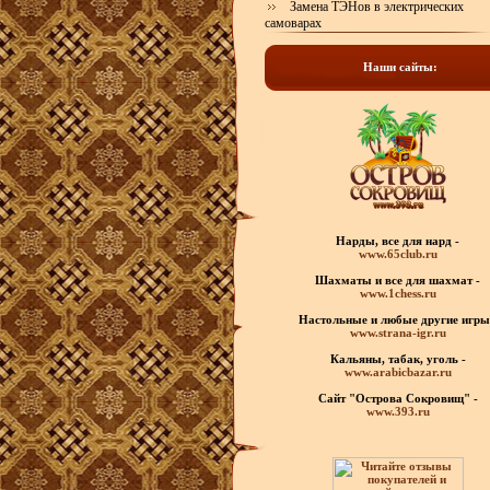
Замена ТЭНов в электрических
самоварах
Наши сайты:
Нарды, все для нард -
www.65club.ru
Шахматы
и все для шахмат -
www.1chess.ru
Настольные и любые
другие игры
www.strana-igr.ru
Кальяны, табак, уголь -
www.arabicbazar.ru
Сайт "Острова Сокровищ" -
www.393.ru