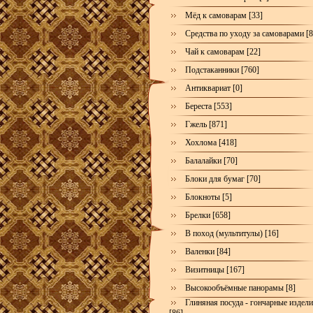
Мёд к самоварам [33]
Средства по уходу за самоварами [8
Чай к самоварам [22]
Подстаканники [760]
Антиквариат [0]
Береста [553]
Гжель [871]
Хохлома [418]
Балалайки [70]
Блоки для бумаг [70]
Блокноты [5]
Брелки [658]
В поход (мультитулы) [16]
Валенки [84]
Визитницы [167]
Высокообъёмные панорамы [8]
Глиняная посуда - гончарные издел