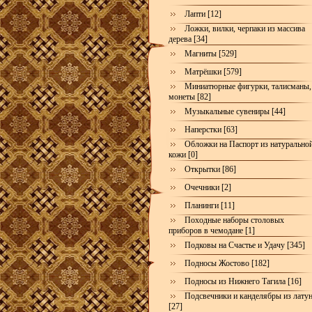
Лапти [12]
Ложки, вилки, черпаки из массива
дерева [34]
Магниты [529]
Матрёшки [579]
Миниатюрные фигурки, талисманы,
монеты [82]
Музыкальные сувениры [44]
Наперстки [63]
Обложки на Паспорт из натурально
кожи [0]
Открытки [86]
Очечники [2]
Планинги [11]
Походные наборы столовых
приборов в чемодане [1]
Подковы на Счастье и Удачу [345]
Подносы Жостово [182]
Подносы из Нижнего Тагила [16]
Подсвечники и канделябры из лату
[27]