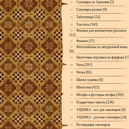
Сувениры из Армении [5]
Сувениры разные [0]
Таблетницы [52]
Текстиль [343]
Флешки для компьютера (роспись)
[12]
Фляжки [37]
Фотоальбомы из натуральной кожи
[0]
Цветочные корзинки из фарфора [1
Часы [291]
Чётки [85]
Шапки ушанки [0]
Шкатулки [425]
Штофы и футляры штофы [203]
Подарочные пакеты [236]
УЦЕНКА - все для самоваров [8]
УЦЕНКА - русские сувениры [24]
Реставрация самоваров