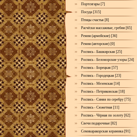
Портсигары [7]
Посуда [315]
Птицы счастья [8]
Расчёски массажные, гребни [65]
Ремни (армейские) [36]
Ремни (авторские) [0]
Роспись - Башкирская [25]
Роспись - Беломорские узоры [24]
Роспись - Борецкая [57]
Роспись - Городецкая [23]
Роспись - Мезенская [14]
Роспись - Петриковская [18]
Роспись - Синяя по серебру [75]
Роспись - Сюжетная [11]
Роспись - Чёрная по золоту [62]
Свечи подарочные [82]
Семикаракорская керамика [91]