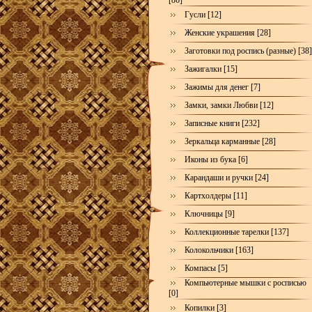
[86]
Гусли [12]
Женские украшения [28]
Заготовки под роспись (разные) [38]
Зажигалки [15]
Зажимы для денег [7]
Замки, замки Любви [12]
Записные книги [232]
Зеркальца карманные [28]
Иконы из бука [6]
Карандаши и ручки [24]
Картхолдеры [11]
Ключницы [9]
Коллекционные тарелки [137]
Колокольчики [163]
Компасы [5]
Компьютерные мышки с росписью
[0]
Копилки [3]