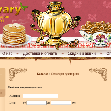
Каталог
»
Самовары сувенирные
Подобрать товар по параметрам
не
Название
]
Цена:
от
до
руб.