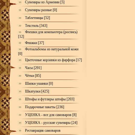
Сувениры из Армении [5]
Сувениры разные [0]
Таблетницы [52]
Текстиль [343]
Флешки для компьютера (роспись)
[12]
Фляжки [37]
Фотоальбомы из натуральной кожи
[0]
Цветочные корзинки из фарфора [17]
Часы [291]
Чётки [85]
Шапки ушанки [0]
Шкатулки [425]
Штофы и футляры штофы [203]
Подарочные пакеты [236]
УЦЕНКА - все для самоваров [8]
УЦЕНКА - русские сувениры [24]
Реставрация самоваров