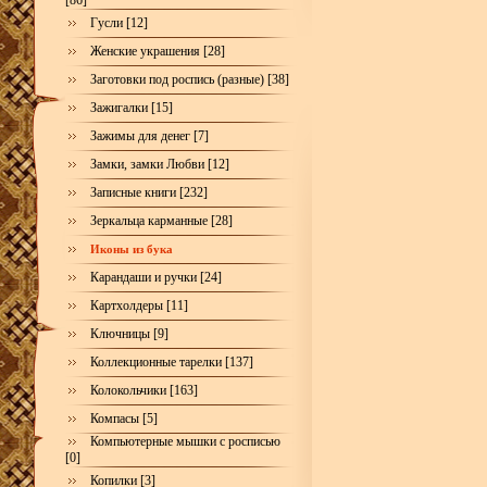
[86]
Гусли [12]
Женские украшения [28]
Заготовки под роспись (разные) [38]
Зажигалки [15]
Зажимы для денег [7]
Замки, замки Любви [12]
Записные книги [232]
Зеркальца карманные [28]
Иконы из бука
Карандаши и ручки [24]
Картхолдеры [11]
Ключницы [9]
Коллекционные тарелки [137]
Колокольчики [163]
Компасы [5]
Компьютерные мышки с росписью
[0]
Копилки [3]