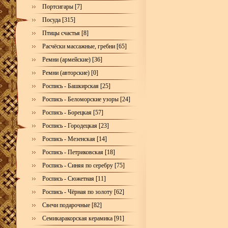
Портсигары [7]
Посуда [315]
Птицы счастья [8]
Расчёски массажные, гребни [65]
Ремни (армейские) [36]
Ремни (авторские) [0]
Роспись - Башкирская [25]
Роспись - Беломорские узоры [24]
Роспись - Борецкая [57]
Роспись - Городецкая [23]
Роспись - Мезенская [14]
Роспись - Петриковская [18]
Роспись - Синяя по серебру [75]
Роспись - Сюжетная [11]
Роспись - Чёрная по золоту [62]
Свечи подарочные [82]
Семикаракорская керамика [91]