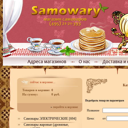
сейчас в корзине...
Ка
Товаров в корзине:
0
На сумму:
0 руб.
Подобрать товар по параметрам
»
перейти к корзине
Название
Самовары ЭЛЕКТРИЧЕСКИЕ [694]
Цена:
от
Самовары жаровые (дровяные,