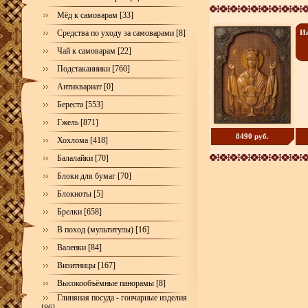
Мёд к самоварам [33]
Средства по уходу за самоварами [8]
Ик
Чай к самоварам [22]
Подстаканники [760]
Антиквариат [0]
Береста [553]
Гжель [871]
8490 руб.
Хохлома [418]
Балалайки [70]
Блоки для бумаг [70]
Блокноты [5]
Брелки [658]
В поход (мультитулы) [16]
Валенки [84]
Визитницы [167]
Высокообъёмные панорамы [8]
Глиняная посуда - гончарные изделия