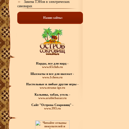
Замена ТЭНов в электрических
самоварах
Наши сайты:
Нарды, все для нард -
www.65club.ru
Шахматы
и все для шахмат -
www.1chess.ru
Настольные и любые
другие игры -
www.strana-igr.ru
Кальяны, табак, уголь -
www.arabicbazar.ru
Сайт "Острова Сокровищ" -
www.393.ru