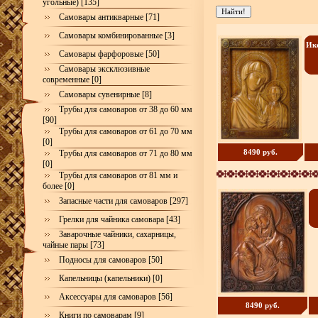
угольные) [135]
Самовары антикварные [71]
Самовары комбинированные [3]
Ико
Самовары фарфоровые [50]
Самовары эксклюзивные
современные [0]
Самовары сувенирные [8]
Трубы для самоваров от 38 до 60 мм
[90]
Трубы для самоваров от 61 до 70 мм
[0]
8490 руб.
Трубы для самоваров от 71 до 80 мм
[0]
Трубы для самоваров от 81 мм и
более [0]
Запасные части для самоваров [297]
Грелки для чайника самовара [43]
Заварочные чайники, сахарницы,
чайные пары [73]
Подносы для самоваров [50]
Капельницы (капельники) [0]
Аксессуары для самоваров [56]
8490 руб.
Книги по самоварам [9]