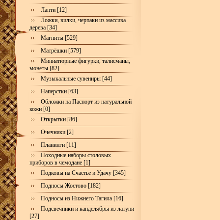
Лапти [12]
Ложки, вилки, черпаки из массива
дерева [34]
Магниты [529]
Матрёшки [579]
Миниатюрные фигурки, талисманы,
монеты [82]
Музыкальные сувениры [44]
Наперстки [63]
Обложки на Паспорт из натуральной
кожи [0]
Открытки [86]
Очечники [2]
Планинги [11]
Походные наборы столовых
приборов в чемодане [1]
Подковы на Счастье и Удачу [345]
Подносы Жостово [182]
Подносы из Нижнего Тагила [16]
Подсвечники и канделябры из латуни
[27]