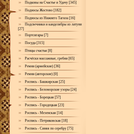
Подковы на Счастье и Удачу [345]
Подносы Жостово [182]
Подносы из Нижнего Тагила [16]
Подсвечники и канделябры из латуни
[27]
Портсигары [7]
Посуда [315]
Птицы счастья [8]
Расчёски массажные, гребни [65]
Ремни (армейские) [36]
Ремни (авторские) [0]
Роспись - Башкирская [25]
Роспись - Беломорские узоры [24]
Роспись - Борецкая [57]
Роспись - Городецкая [23]
Роспись - Мезенская [14]
Роспись - Петриковская [18]
Роспись - Синяя по серебру [75]