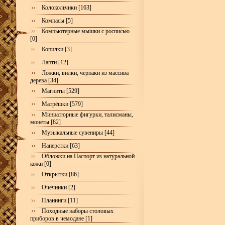
Колокольчики [163]
Компасы [5]
Компьютерные мышки с росписью
[0]
Копилки [3]
Лапти [12]
Ложки, вилки, черпаки из массива
дерева [34]
Магниты [529]
Матрёшки [579]
Миниатюрные фигурки, талисманы,
монеты [82]
Музыкальные сувениры [44]
Наперстки [63]
Обложки на Паспорт из натуральной
кожи [0]
Открытки [86]
Очечники [2]
Планинги [11]
Походные наборы столовых
приборов в чемодане [1]