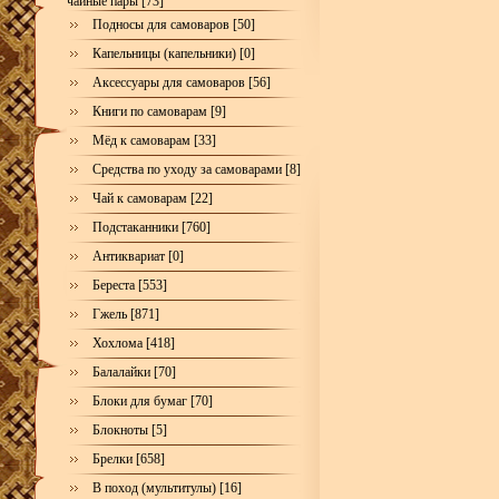
чайные пары [73]
Подносы для самоваров [50]
Капельницы (капельники) [0]
Аксессуары для самоваров [56]
Книги по самоварам [9]
Мёд к самоварам [33]
Средства по уходу за самоварами [8]
Чай к самоварам [22]
Подстаканники [760]
Антиквариат [0]
Береста [553]
Гжель [871]
Хохлома [418]
Балалайки [70]
Блоки для бумаг [70]
Блокноты [5]
Брелки [658]
В поход (мультитулы) [16]