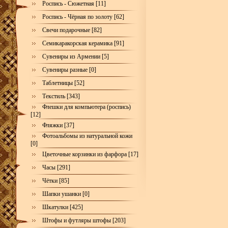
Роспись - Сюжетная [11]
Роспись - Чёрная по золоту [62]
Свечи подарочные [82]
Семикаракорская керамика [91]
Сувениры из Армении [5]
Сувениры разные [0]
Таблетницы [52]
Текстиль [343]
Флешки для компьютера (роспись)
[12]
Фляжки [37]
Фотоальбомы из натуральной кожи
[0]
Цветочные корзинки из фарфора [17]
Часы [291]
Чётки [85]
Шапки ушанки [0]
Шкатулки [425]
Штофы и футляры штофы [203]