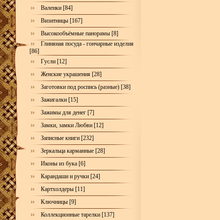
Валенки [84]
Визитницы [167]
Высокообъёмные панорамы [8]
Глиняная посуда - гончарные изделия
[86]
Гусли [12]
Женские украшения [28]
Заготовки под роспись (разные) [38]
Зажигалки [15]
Зажимы для денег [7]
Замки, замки Любви [12]
Записные книги [232]
Зеркальца карманные [28]
Иконы из бука [6]
Карандаши и ручки [24]
Картхолдеры [11]
Ключницы [9]
Коллекционные тарелки [137]