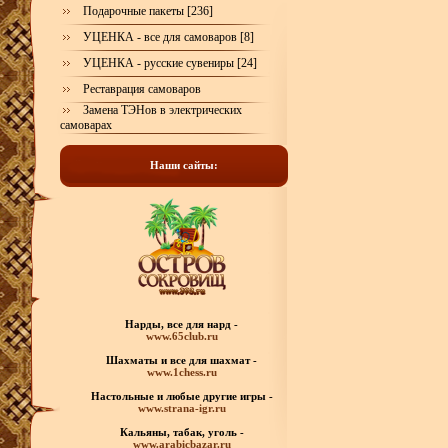
Подарочные пакеты [236]
УЦЕНКА - все для самоваров [8]
УЦЕНКА - русские сувениры [24]
Реставрация самоваров
Замена ТЭНов в электрических
самоварах
Наши сайты:
Нарды, все для нард -
www.65club.ru
Шахматы
и все для шахмат -
www.1chess.ru
Настольные и любые
другие игры -
www.strana-igr.ru
Кальяны, табак, уголь -
www.arabicbazar.ru