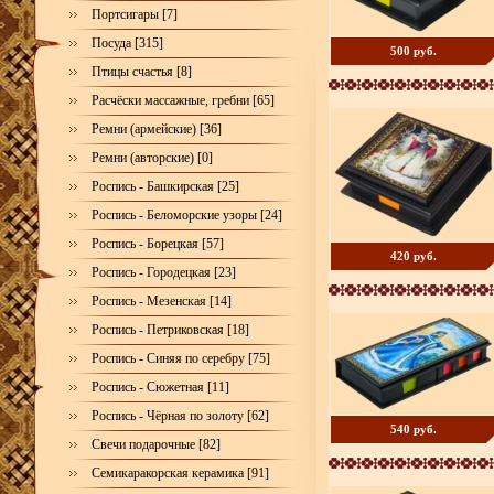
Портсигары [7]
Посуда [315]
500 руб.
Птицы счастья [8]
Расчёски массажные, гребни [65]
Ремни (армейские) [36]
Ремни (авторские) [0]
Роспись - Башкирская [25]
Роспись - Беломорские узоры [24]
Роспись - Борецкая [57]
420 руб.
Роспись - Городецкая [23]
Роспись - Мезенская [14]
Роспись - Петриковская [18]
Роспись - Синяя по серебру [75]
Роспись - Сюжетная [11]
Роспись - Чёрная по золоту [62]
540 руб.
Свечи подарочные [82]
Семикаракорская керамика [91]