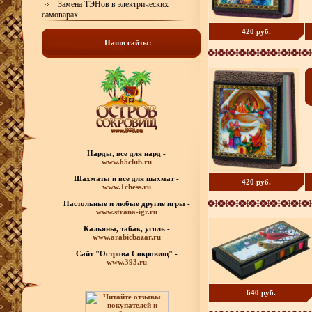
Замена ТЭНов в электрических
самоварах
420 руб.
Наши сайты:
Нарды, все для нард -
www.65club.ru
Шахматы
и все для шахмат -
420 руб.
www.1chess.ru
Настольные и любые
другие игры -
www.strana-igr.ru
Кальяны, табак, уголь -
www.arabicbazar.ru
Сайт "Острова Сокровищ" -
www.393.ru
640 руб.