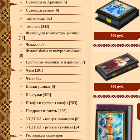
Сувениры из Армении [5]
Сувениры разные [0]
Таблетницы [52]
Текстиль [343]
Флешки для компьютера (роспись)
500 руб.
[12]
Фляжки [37]
Фотоальбомы из натуральной кожи
[0]
Цветочные корзинки из фарфора [17]
Часы [291]
Чётки [85]
Шапки ушанки [0]
600 руб.
Шкатулки [425]
Штофы и футляры штофы [203]
Подарочные пакеты [236]
УЦЕНКА - все для самоваров [8]
УЦЕНКА - русские сувениры [24]
Реставрация самоваров