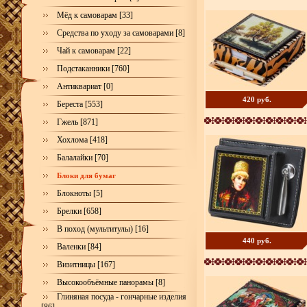
Мёд к самоварам [33]
Средства по уходу за самоварами [8]
Чай к самоварам [22]
Подстаканники [760]
Антиквариат [0]
420 руб.
Береста [553]
Гжель [871]
Хохлома [418]
Балалайки [70]
Блоки для бумаг
Блокноты [5]
Брелки [658]
В поход (мультитулы) [16]
440 руб.
Валенки [84]
Визитницы [167]
Высокообъёмные панорамы [8]
Глиняная посуда - гончарные изделия