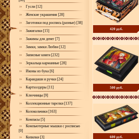
[86]
Гусли [12]
Женские украшения [28]
Заготовки под роспись (разные) [38]
420 руб.
Зажигалки [15]
Зажимы для денег [7]
Замки, замки Любви [12]
Записные книги [232]
Зеркальца карманные [28]
Иконы из бука [6]
Карандаши и ручки [24]
Картхолдеры [11]
500 руб.
Ключницы [9]
Коллекционные тарелки [137]
Колокольчики [163]
Компасы [5]
Компьютерные мышки с росписью
[0]
Копилки [3]
600 руб.