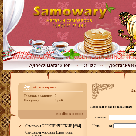
сейчас в корзине...
Ка
Товаров в корзине:
0
На сумму:
0 руб.
Подобрать товар по параметрам
»
перейти к корзине
Название
Самовары ЭЛЕКТРИЧЕСКИЕ [694]
Цена:
от
Самовары жаровые (дровяные,