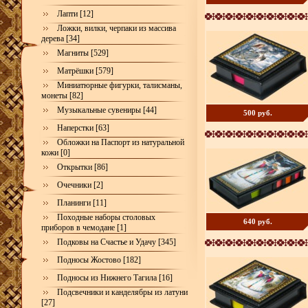
Лапти [12]
Ложки, вилки, черпаки из массива
дерева [34]
Магниты [529]
Матрёшки [579]
Миниатюрные фигурки, талисманы,
монеты [82]
Музыкальные сувениры [44]
500 руб.
Наперстки [63]
Обложки на Паспорт из натуральной
кожи [0]
Открытки [86]
Очечники [2]
Планинги [11]
Походные наборы столовых
640 руб.
приборов в чемодане [1]
Подковы на Счастье и Удачу [345]
Подносы Жостово [182]
Подносы из Нижнего Тагила [16]
Подсвечники и канделябры из латуни
[27]