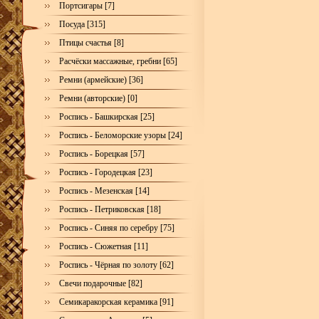
Портсигары [7]
Посуда [315]
Птицы счастья [8]
Расчёски массажные, гребни [65]
Ремни (армейские) [36]
Ремни (авторские) [0]
Роспись - Башкирская [25]
Роспись - Беломорские узоры [24]
Роспись - Борецкая [57]
Роспись - Городецкая [23]
Роспись - Мезенская [14]
Роспись - Петриковская [18]
Роспись - Синяя по серебру [75]
Роспись - Сюжетная [11]
Роспись - Чёрная по золоту [62]
Свечи подарочные [82]
Семикаракорская керамика [91]