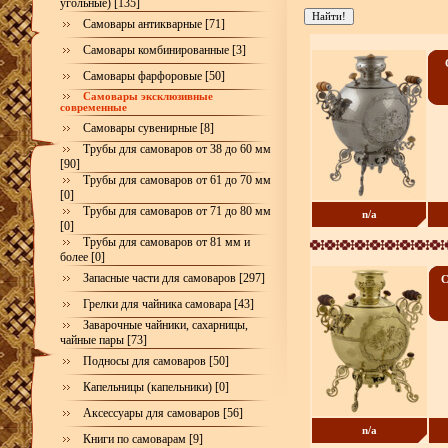
угольные) [135]
Самовары антикварные [71]
Самовары комбинированные [3]
Самовары фарфоровые [50]
Самовары эксклюзивные
современные
Самовары сувенирные [8]
Трубы для самоваров от 38 до 60 мм
[90]
Трубы для самоваров от 61 до 70 мм
[0]
Трубы для самоваров от 71 до 80 мм
n/a
[0]
Трубы для самоваров от 81 мм и
более [0]
Запасные части для самоваров [297]
С
Грелки для чайника самовара [43]
Заварочные чайники, сахарницы,
чайные пары [73]
Подносы для самоваров [50]
Капельницы (капельники) [0]
Аксессуары для самоваров [56]
n/a
Книги по самоварам [9]