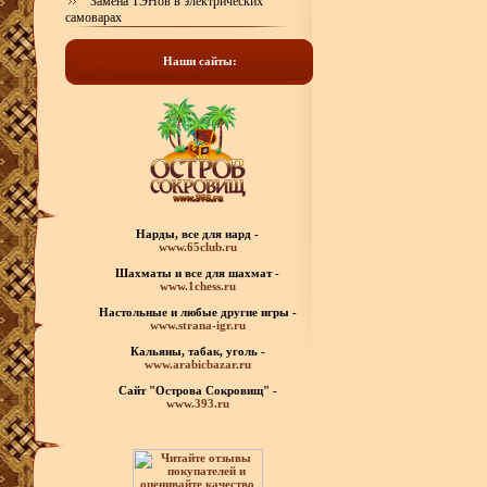
Замена ТЭНов в электрических
самоварах
Наши сайты:
Нарды, все для нард -
www.65club.ru
Шахматы
и все для шахмат -
www.1chess.ru
Настольные и любые
другие игры -
www.strana-igr.ru
Кальяны, табак, уголь -
www.arabicbazar.ru
Сайт "Острова Сокровищ" -
www.393.ru