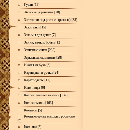
Гусли [12]
Женские украшения [28]
Заготовки под роспись (разные) [38]
Зажигалки [15]
Зажимы для денег [7]
Замки, замки Любви [12]
Записные книги [232]
Зеркальца карманные [28]
Иконы из бука [6]
Карандаши и ручки [24]
Картхолдеры [11]
Ключницы [9]
Коллекционные тарелки [137]
Колокольчики [163]
Компасы [5]
Компьютерные мышки с росписью
[0]
Копилки [3]