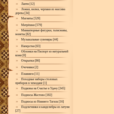
Лапти [12]
Ложки, вилки, черпаки из массива
дерева [34]
Магниты [529]
Матрёшки [579]
Миниатюрные фигурки, талисманы,
монеты [82]
Музыкальные сувениры [44]
Наперстки [63]
Обложки на Паспорт из натуральной
кожи [0]
Открытки [86]
Очечники [2]
Планинги [11]
Походные наборы столовых
приборов в чемодане [1]
Подковы на Счастье и Удачу [345]
Подносы Жостово [182]
Подносы из Нижнего Тагила [16]
Подсвечники и канделябры из латуни
[27]