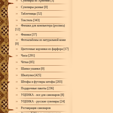
Сувениры из Армении [5]
Сувениры разные [0]
Таблетницы [52]
Текстиль [343]
Флешки для компьютера (роспись)
[12]
Фляжки [37]
Фотоальбомы из натуральной кожи
[0]
Цветочные корзинки из фарфора [17]
Часы [291]
Чётки [85]
Шапки ушанки [0]
Шкатулки [425]
Штофы и футляры штофы [203]
Подарочные пакеты [236]
УЦЕНКА - все для самоваров [8]
УЦЕНКА - русские сувениры [24]
Реставрация самоваров