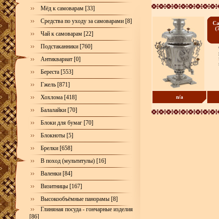
Мёд к самоварам [33]
Средства по уходу за самоварами [8]
Са
(
Чай к самоварам [22]
Подстаканники [760]
Антиквариат [0]
Береста [553]
Гжель [871]
Хохлома [418]
n/a
Балалайки [70]
Блоки для бумаг [70]
Блокноты [5]
Брелки [658]
В поход (мультитулы) [16]
Валенки [84]
Визитницы [167]
Высокообъёмные панорамы [8]
Глиняная посуда - гончарные изделия
[86]