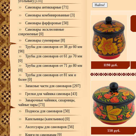
угольные) [135]
Самовары антикварные [71]
Самовары комбинированные [3]
Самовары фарфоровые [50]
Самовары эксклюзивные
современные [0]
Самовары сувенирные [8]
Трубы для самоваров от 38 до 60 мм
[90]
Трубы для самоваров от 61 до 70 мм
[0]
1190 руб.
Трубы для самоваров от 71 до 80 мм
[0]
Трубы для самоваров от 81 мм и
более [0]
Запасные части для самоваров [297]
Грелки для чайника самовара [43]
Заварочные чайники, сахарницы,
чайные пары [73]
Подносы для самоваров [50]
Капельницы (капельники) [0]
Аксессуары для самоваров [56]
550 руб.
Книги по самоварам [9]