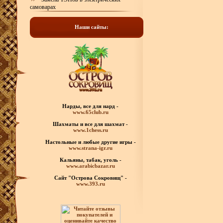
самоварах
Наши сайты:
Нарды, все для нард -
www.65club.ru
Шахматы
и все для шахмат -
www.1chess.ru
Настольные и любые
другие игры -
www.strana-igr.ru
Кальяны, табак, уголь -
www.arabicbazar.ru
Сайт "Острова Сокровищ" -
www.393.ru