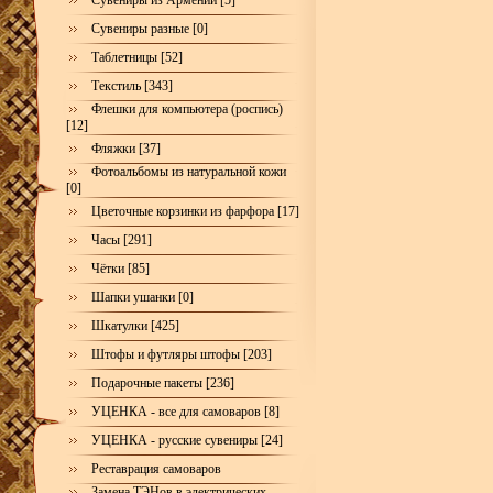
Сувениры из Армении [5]
Сувениры разные [0]
Таблетницы [52]
Текстиль [343]
Флешки для компьютера (роспись)
[12]
Фляжки [37]
Фотоальбомы из натуральной кожи
[0]
Цветочные корзинки из фарфора [17]
Часы [291]
Чётки [85]
Шапки ушанки [0]
Шкатулки [425]
Штофы и футляры штофы [203]
Подарочные пакеты [236]
УЦЕНКА - все для самоваров [8]
УЦЕНКА - русские сувениры [24]
Реставрация самоваров
Замена ТЭНов в электрических