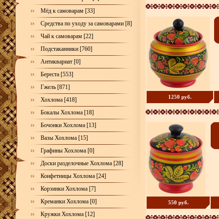
Мёд к самоварам [33]
Средства по уходу за самоварами [8]
Чай к самоварам [22]
Подстаканники [760]
Антиквариат [0]
Береста [553]
Гжель [871]
1250 руб.
Хохлома [418]
Бокалы Хохлома [18]
Бочонки Хохлома [13]
Вазы Хохлома [15]
Графины Хохлома [0]
Доски разделочные Хохлома [28]
Конфетницы Хохлома [24]
Корзинки Хохлома [7]
Креманки Хохлома [0]
550 руб.
Кружки Хохлома [12]