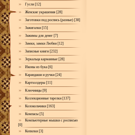
Гусли [12]
Женские украшения [28]
Заготовки под роспись (разные) [38]
Зажигалки [15]
Зажимы для денег [7]
Замки, замки Любви [12]
Записные книги [232]
Зеркальца карманные [28]
Иконы из бука [6]
Карандаши и ручки [24]
Картхолдеры [11]
Ключницы [9]
Коллекционные тарелки [137]
Колокольчики [163]
Компасы [5]
Компьютерные мышки с росписью
[0]
Копилки [3]