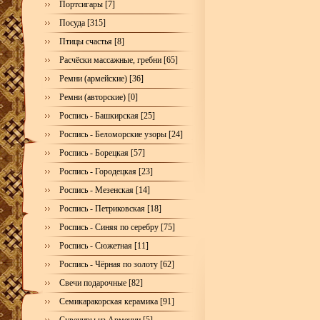
Портсигары [7]
Посуда [315]
Птицы счастья [8]
Расчёски массажные, гребни [65]
Ремни (армейские) [36]
Ремни (авторские) [0]
Роспись - Башкирская [25]
Роспись - Беломорские узоры [24]
Роспись - Борецкая [57]
Роспись - Городецкая [23]
Роспись - Мезенская [14]
Роспись - Петриковская [18]
Роспись - Синяя по серебру [75]
Роспись - Сюжетная [11]
Роспись - Чёрная по золоту [62]
Свечи подарочные [82]
Семикаракорская керамика [91]