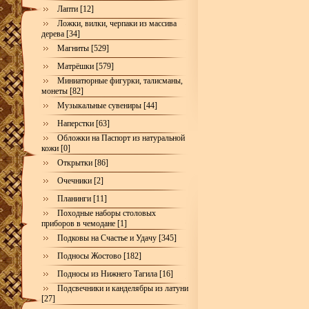
Лапти [12]
Ложки, вилки, черпаки из массива
дерева [34]
Магниты [529]
Матрёшки [579]
Миниатюрные фигурки, талисманы,
монеты [82]
Музыкальные сувениры [44]
Наперстки [63]
Обложки на Паспорт из натуральной
кожи [0]
Открытки [86]
Очечники [2]
Планинги [11]
Походные наборы столовых
приборов в чемодане [1]
Подковы на Счастье и Удачу [345]
Подносы Жостово [182]
Подносы из Нижнего Тагила [16]
Подсвечники и канделябры из латуни
[27]