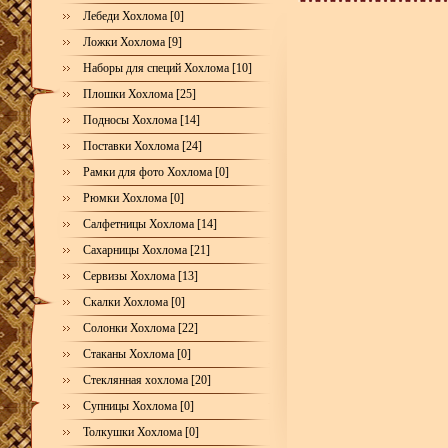
Лебеди Хохлома [0]
Ложки Хохлома [9]
Наборы для специй Хохлома [10]
Плошки Хохлома [25]
Подносы Хохлома [14]
Поставки Хохлома [24]
Рамки для фото Хохлома [0]
Рюмки Хохлома [0]
Салфетницы Хохлома [14]
Сахарницы Хохлома [21]
Сервизы Хохлома [13]
Скалки Хохлома [0]
Солонки Хохлома [22]
Стаканы Хохлома [0]
Стеклянная хохлома [20]
Супницы Хохлома [0]
Толкушки Хохлома [0]