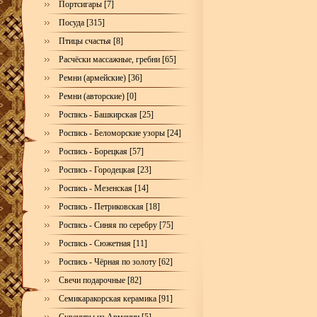
Портсигары [7]
Посуда [315]
Птицы счастья [8]
Расчёски массажные, гребни [65]
Ремни (армейские) [36]
Ремни (авторские) [0]
Роспись - Башкирская [25]
Роспись - Беломорские узоры [24]
Роспись - Борецкая [57]
Роспись - Городецкая [23]
Роспись - Мезенская [14]
Роспись - Петриковская [18]
Роспись - Синяя по серебру [75]
Роспись - Сюжетная [11]
Роспись - Чёрная по золоту [62]
Свечи подарочные [82]
Семикаракорская керамика [91]