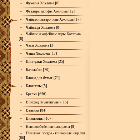
Фужеры Хохлома [0]
Футляры штофы Хохлома [12]
Чайники заварочные Хохлома [17]
Чайницы Хохлома [0]
Чайные и кофейные пары Хохлома
[8]
Часы Хохлома [3]
Чаши Хохлома [17]
Шкатулки Хохлома [25]
Балалайки [70]
Блоки для бумаг [70]
Блокноты [5]
Брелки [658]
В поход (мультитулы) [16]
Валенки [84]
Визитницы [167]
Высокообъёмные панорамы [8]
Глиняная посуда - гончарные изделия
[86]