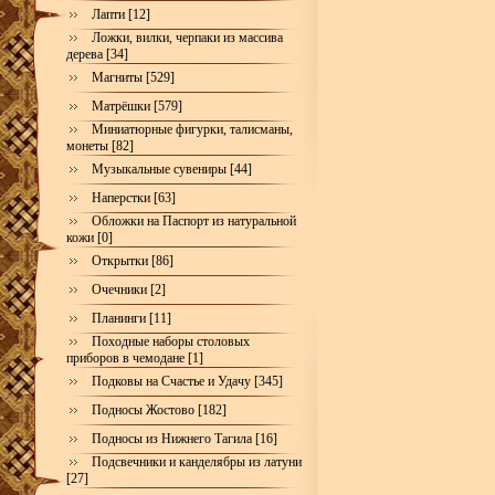
Лапти [12]
Ложки, вилки, черпаки из массива
дерева [34]
Магниты [529]
Матрёшки [579]
Миниатюрные фигурки, талисманы,
монеты [82]
Музыкальные сувениры [44]
Наперстки [63]
Обложки на Паспорт из натуральной
кожи [0]
Открытки [86]
Очечники [2]
Планинги [11]
Походные наборы столовых
приборов в чемодане [1]
Подковы на Счастье и Удачу [345]
Подносы Жостово [182]
Подносы из Нижнего Тагила [16]
Подсвечники и канделябры из латуни
[27]