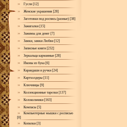
Гусли [12]
Женские украшения [28]
Заготовки под роспись (разные) [38]
Зажигалки [15]
Зажимы для денег [7]
Замки, замки Любви [12]
Записные книги [232]
Зеркальца карманные [28]
Иконы из бука [6]
Карандаши и ручки [24]
Картхолдеры [11]
Ключницы [9]
Коллекционные тарелки [137]
Колокольчики [163]
Компасы [5]
Компьютерные мышки с росписью
[0]
Копилки [3]