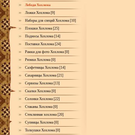
Лебеди Хохлома
Ложки Хохлома [9]
Наборы для специй Хохлома [10]
Плошки Хохлома [25]
Подносы Хохлома [14]
Поставки Хохлома [24]
Рамки для фото Хохлома [0]
Рюмки Хохлома [0]
Салфетницы Хохлома [14]
Сахарницы Хохлома [21]
Сервизы Хохлома [13]
Скалки Хохлома [0]
Солонки Хохлома [22]
Стаканы Хохлома [0]
Стеклянная хохлома [20]
Супницы Хохлома [0]
Толкушки Хохлома [0]