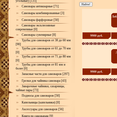
угольные) [135]
Самовары антикварные [71]
Самовары комбинированные [3]
Леб
Самовары фарфоровые [50]
Самовары эксклюзивные
современные [0]
Самовары сувенирные [8]
9900 руб.
Трубы для самоваров от 38 до 60 мм
[90]
Трубы для самоваров от 61 до 70 мм
[0]
Трубы для самоваров от 71 до 80 мм
[0]
Трубы для самоваров от 81 мм и
более [0]
9900 руб.
Запасные части для самоваров [297]
Грелки для чайника самовара [43]
Заварочные чайники, сахарницы,
чайные пары [73]
Подносы для самоваров [50]
Капельницы (капельники) [0]
Аксессуары для самоваров [56]
Книги по самоварам [9]