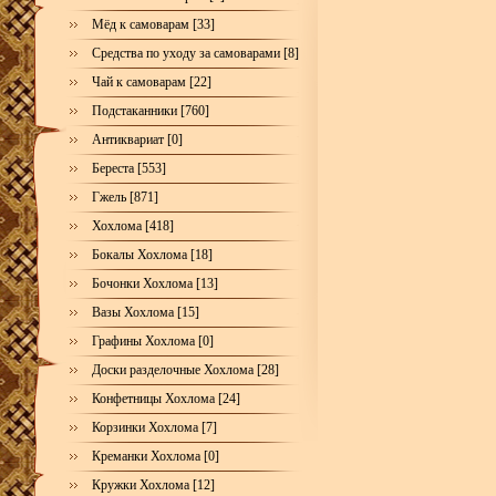
Мёд к самоварам [33]
Средства по уходу за самоварами [8]
Чай к самоварам [22]
Подстаканники [760]
Антиквариат [0]
Береста [553]
Гжель [871]
Хохлома [418]
Бокалы Хохлома [18]
Бочонки Хохлома [13]
Вазы Хохлома [15]
Графины Хохлома [0]
Доски разделочные Хохлома [28]
Конфетницы Хохлома [24]
Корзинки Хохлома [7]
Креманки Хохлома [0]
Кружки Хохлома [12]