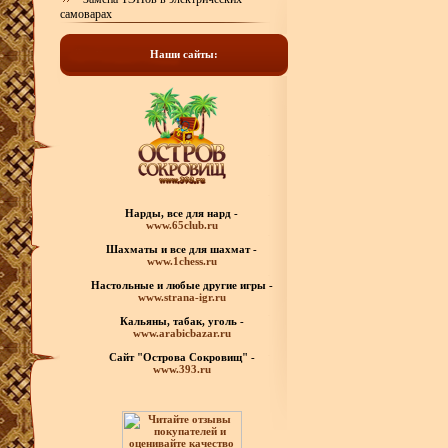
самоварах
Наши сайты:
Нарды, все для нард -
www.65club.ru
Шахматы
и все для шахмат -
www.1chess.ru
Настольные и любые
другие игры -
www.strana-igr.ru
Кальяны, табак, уголь -
www.arabicbazar.ru
Сайт "Острова Сокровищ" -
www.393.ru