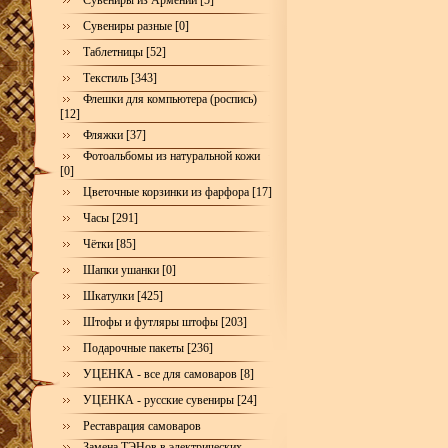
Сувениры из Армении [5]
Сувениры разные [0]
Таблетницы [52]
Текстиль [343]
Флешки для компьютера (роспись)
[12]
Фляжки [37]
Фотоальбомы из натуральной кожи
[0]
Цветочные корзинки из фарфора [17]
Часы [291]
Чётки [85]
Шапки ушанки [0]
Шкатулки [425]
Штофы и футляры штофы [203]
Подарочные пакеты [236]
УЦЕНКА - все для самоваров [8]
УЦЕНКА - русские сувениры [24]
Реставрация самоваров
Замена ТЭНов в электрических