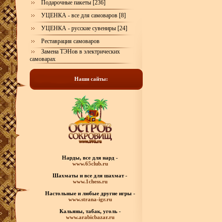
Подарочные пакеты [236]
УЦЕНКА - все для самоваров [8]
УЦЕНКА - русские сувениры [24]
Реставрация самоваров
Замена ТЭНов в электрических
самоварах
Наши сайты:
Нарды, все для нард -
www.65club.ru
Шахматы
и все для шахмат -
www.1chess.ru
Настольные и любые
другие игры -
www.strana-igr.ru
Кальяны, табак, уголь -
www.arabicbazar.ru