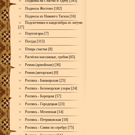
Подковы на Счастье и Удачу [345]
Подносы Жостово [182]
Подносы из Нижнего Тагила [16]
Подсвечники и канделябры из латуни
[27]
Портсигары [7]
Посуда [315]
Птицы счастья [8]
Расчёски массажные, гребни [65]
Ремни (армейские) [36]
Ремни (авторские) [0]
Роспись - Башкирская [25]
Роспись - Беломорские узоры [24]
Роспись - Борецкая [57]
Роспись - Городецкая [23]
Роспись - Мезенская [14]
Роспись - Петриковская [18]
Роспись - Синяя по серебру [75]