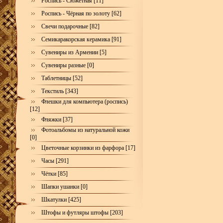
Роспись - Сюжетная [11]
Роспись - Чёрная по золоту [62]
Свечи подарочные [82]
Семикаракорская керамика [91]
Сувениры из Армении [5]
Сувениры разные [0]
Таблетницы [52]
Текстиль [343]
Флешки для компьютера (роспись)
[12]
Фляжки [37]
Фотоальбомы из натуральной кожи
[0]
Цветочные корзинки из фарфора [17]
Часы [291]
Чётки [85]
Шапки ушанки [0]
Шкатулки [425]
Штофы и футляры штофы [203]