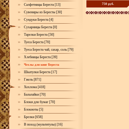
750 руб.
Салфетницы Береста [13]
Сувениры из Бересты [30]
Сундуки Береста [4]
Сухарницы Береста [0]
Тарелки Береста [50]
Туеса Береста [70]
Туеса Береста чай, сахар, соль [79]
Хлебницы Береста [39]
Чехлы для книг Береста
Шкатулки Береста [17]
Гжель [871]
Хохлома [418]
Балалайки [70]
Блоки для бумаг [70]
Блокноты [5]
Брелки [658]
В поход (мультитулы) [16]