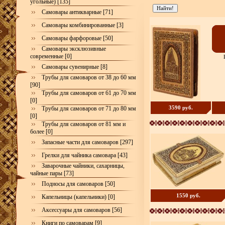
угольные) [135]
Самовары антикварные [71]
Самовары комбинированные [3]
Самовары фарфоровые [50]
Самовары эксклюзивные
современные [0]
Самовары сувенирные [8]
Трубы для самоваров от 38 до 60 мм
[90]
Трубы для самоваров от 61 до 70 мм
[0]
3590 руб.
Трубы для самоваров от 71 до 80 мм
[0]
Трубы для самоваров от 81 мм и
более [0]
Запасные части для самоваров [297]
Грелки для чайника самовара [43]
Заварочные чайники, сахарницы,
чайные пары [73]
Подносы для самоваров [50]
1550 руб.
Капельницы (капельники) [0]
Аксессуары для самоваров [56]
Книги по самоварам [9]