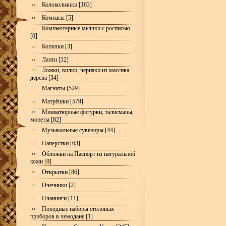
Колокольчики [163]
Компасы [5]
Компьютерные мышки с росписью
[0]
Копилки [3]
Лапти [12]
Ложки, вилки, черпаки из массива
дерева [34]
Магниты [529]
Матрёшки [579]
Миниатюрные фигурки, талисманы,
монеты [82]
Музыкальные сувениры [44]
Наперстки [63]
Обложки на Паспорт из натуральной
кожи [0]
Открытки [86]
Очечники [2]
Планинги [11]
Походные наборы столовых
приборов в чемодане [1]