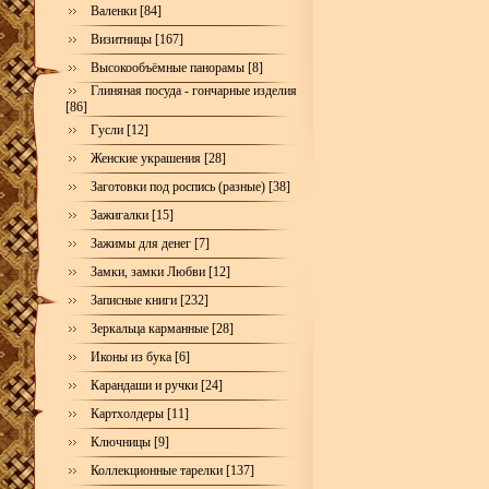
Валенки [84]
Визитницы [167]
Высокообъёмные панорамы [8]
Глиняная посуда - гончарные изделия
[86]
Гусли [12]
Женские украшения [28]
Заготовки под роспись (разные) [38]
Зажигалки [15]
Зажимы для денег [7]
Замки, замки Любви [12]
Записные книги [232]
Зеркальца карманные [28]
Иконы из бука [6]
Карандаши и ручки [24]
Картхолдеры [11]
Ключницы [9]
Коллекционные тарелки [137]