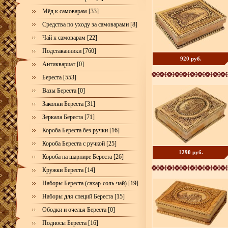
Мёд к самоварам [33]
Средства по уходу за самоварами [8]
Чай к самоварам [22]
Подстаканники [760]
920 руб.
Антиквариат [0]
Береста [553]
Вазы Береста [0]
Заколки Береста [31]
Зеркала Береста [71]
Короба Береста без ручки [16]
Короба Береста с ручкой [25]
1290 руб.
Короба на шарнире Береста [26]
Кружки Береста [14]
Наборы Береста (сахар-соль-чай) [19]
Наборы для специй Береста [15]
Ободки и очелья Береста [0]
Подносы Береста [16]