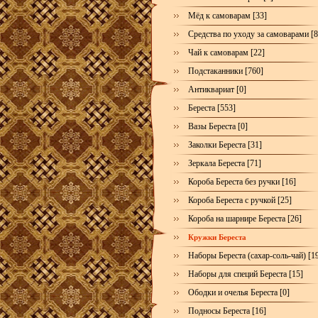
Мёд к самоварам [33]
Средства по уходу за самоварами [8
Чай к самоварам [22]
Подстаканники [760]
Антиквариат [0]
Береста [553]
Вазы Береста [0]
Заколки Береста [31]
Зеркала Береста [71]
Короба Береста без ручки [16]
Короба Береста с ручкой [25]
Короба на шарнире Береста [26]
Кружки Береста
Наборы Береста (сахар-соль-чай) [1
Наборы для специй Береста [15]
Ободки и очелья Береста [0]
Подносы Береста [16]