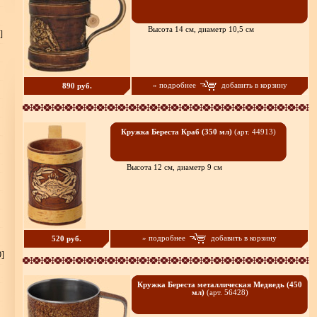
Высота 14 см, диаметр 10,5 см
]
» подробнее
добавить в корзину
890 руб.
Кружка Береста Краб (350 мл)
(арт. 44913)
Высота 12 см, диаметр 9 см
» подробнее
добавить в корзину
520 руб.
9]
Кружка Береста металлическая Медведь (450
мл)
(арт. 56428)