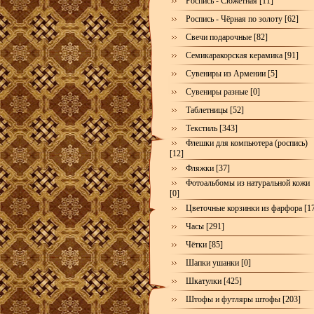
Роспись - Сюжетная [11]
Роспись - Чёрная по золоту [62]
Свечи подарочные [82]
Семикаракорская керамика [91]
Сувениры из Армении [5]
Сувениры разные [0]
Таблетницы [52]
Текстиль [343]
Флешки для компьютера (роспись)
[12]
Фляжки [37]
Фотоальбомы из натуральной кожи
[0]
Цветочные корзинки из фарфора [1
Часы [291]
Чётки [85]
Шапки ушанки [0]
Шкатулки [425]
Штофы и футляры штофы [203]