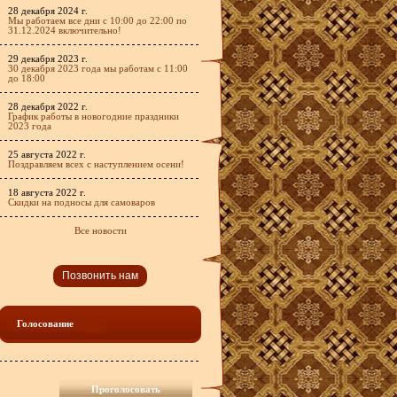
28 декабря 2024 г.
Мы работаем все дни с 10:00 до 22:00 по
31.12.2024 включительно!
29 декабря 2023 г.
30 декабря 2023 года мы работам с 11:00
до 18:00
28 декабря 2022 г.
График работы в новогодние праздники
2023 года
25 августа 2022 г.
Поздравляем всех с наступлением осени!
18 августа 2022 г.
Скидки на подносы для самоваров
Все новости
Позвонить нам
Голосование