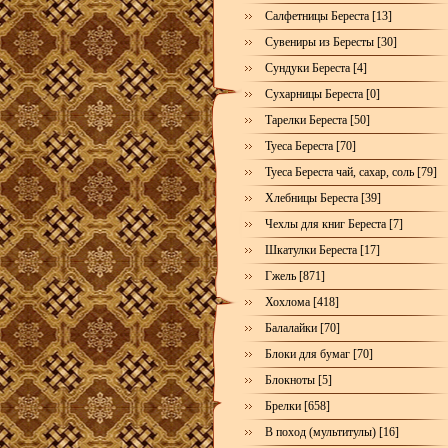
Салфетницы Береста [13]
Сувениры из Бересты [30]
Сундуки Береста [4]
Сухарницы Береста [0]
Тарелки Береста [50]
Туеса Береста [70]
Туеса Береста чай, сахар, соль [79]
Хлебницы Береста [39]
Чехлы для книг Береста [7]
Шкатулки Береста [17]
Гжель [871]
Хохлома [418]
Балалайки [70]
Блоки для бумаг [70]
Блокноты [5]
Брелки [658]
В поход (мультитулы) [16]