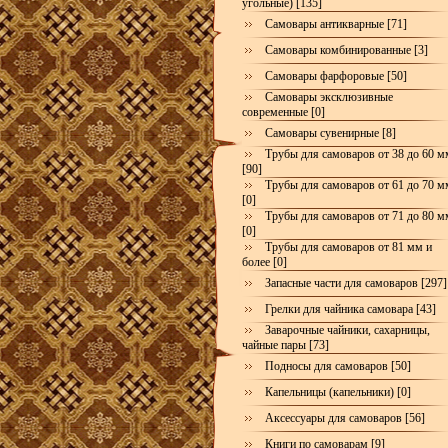
угольные) [135]
Самовары антикварные [71]
Самовары комбинированные [3]
Самовары фарфоровые [50]
Самовары эксклюзивные
современные [0]
Самовары сувенирные [8]
Трубы для самоваров от 38 до 60 м
[90]
Трубы для самоваров от 61 до 70 м
[0]
Трубы для самоваров от 71 до 80 м
[0]
Трубы для самоваров от 81 мм и
более [0]
Запасные части для самоваров [297]
Грелки для чайника самовара [43]
Заварочные чайники, сахарницы,
чайные пары [73]
Подносы для самоваров [50]
Капельницы (капельники) [0]
Аксессуары для самоваров [56]
Книги по самоварам [9]