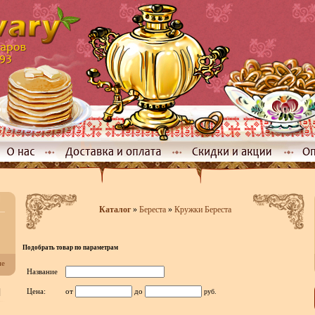
Каталог
»
Береста
»
Кружки Береста
Подобрать товар по параметрам
не
Название
]
Цена:
от
до
руб.