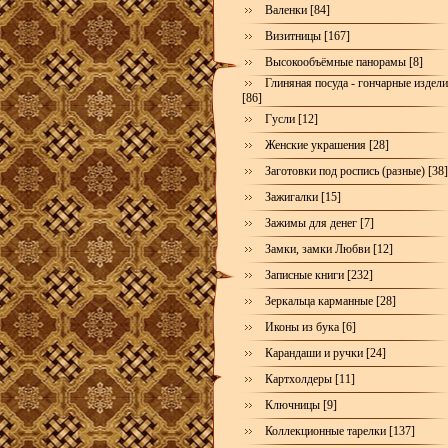
Валенки [84]
Визитницы [167]
Высокообъёмные панорамы [8]
Глиняная посуда - гончарные издел
[86]
Гусли [12]
Женские украшения [28]
Заготовки под роспись (разные) [38]
Зажигалки [15]
Зажимы для денег [7]
Замки, замки Любви [12]
Записные книги [232]
Зеркальца карманные [28]
Иконы из бука [6]
Карандаши и ручки [24]
Картхолдеры [11]
Ключницы [9]
Коллекционные тарелки [137]