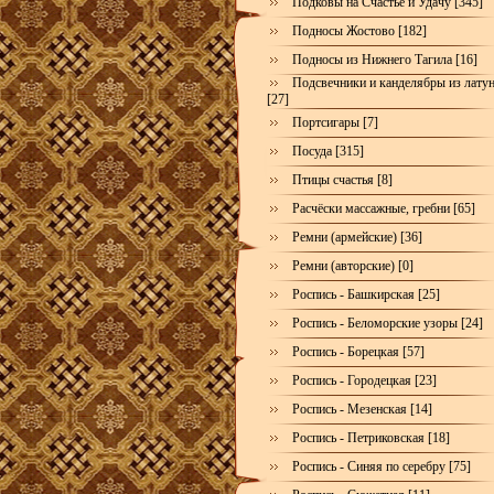
Подковы на Счастье и Удачу [345]
Подносы Жостово [182]
Подносы из Нижнего Тагила [16]
Подсвечники и канделябры из лату
[27]
Портсигары [7]
Посуда [315]
Птицы счастья [8]
Расчёски массажные, гребни [65]
Ремни (армейские) [36]
Ремни (авторские) [0]
Роспись - Башкирская [25]
Роспись - Беломорские узоры [24]
Роспись - Борецкая [57]
Роспись - Городецкая [23]
Роспись - Мезенская [14]
Роспись - Петриковская [18]
Роспись - Синяя по серебру [75]