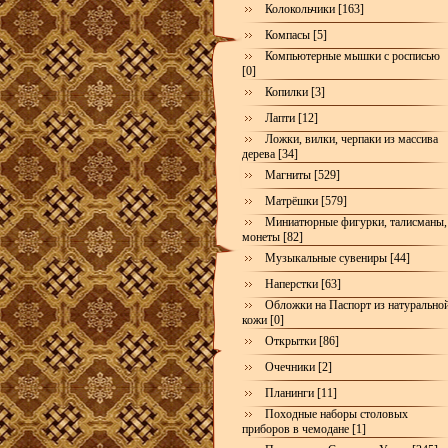
Колокольчики [163]
Компасы [5]
Компьютерные мышки с росписью
[0]
Копилки [3]
Лапти [12]
Ложки, вилки, черпаки из массива
дерева [34]
Магниты [529]
Матрёшки [579]
Миниатюрные фигурки, талисманы,
монеты [82]
Музыкальные сувениры [44]
Наперстки [63]
Обложки на Паспорт из натурально
кожи [0]
Открытки [86]
Очечники [2]
Планинги [11]
Походные наборы столовых
приборов в чемодане [1]