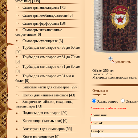
угольные) [135]
Самовары антикварные [71]
Самовары комбинированные [3]
Самовары фарфоровые [50]
Самовары эксклюзивные
современные [0]
Самовары сувенирные [8]
Трубы для самоваров от 38 до 60 мм
[90]
Трубы для самоваров от 61 до 70 мм
[0]
увеличить
Трубы для самоваров от 71 до 80 мм
[0]
Объём 250 мл
Высота 12 см
Трубы для самоваров от 81 мм и
Материал нержавеющая сталь
более [0]
Запасные части для самоваров [297]
Отзывы и
вопросы
Грелки для чайника самовара [43]
Заварочные чайники, сахарницы,
Задать вопрос
Оставит
чайные пары [73]
*заполните обязательно
Подносы для самоваров [50]
*
Ваше имя:
Капельницы (капельники) [0]
*
E-mail:
Аксессуары для самоваров [56]
Телефон:
Книги по самоварам [9]