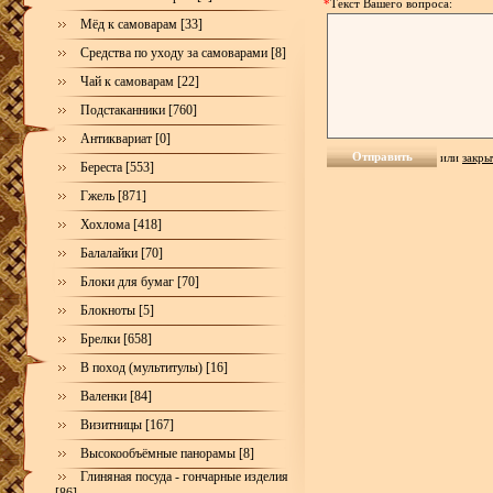
*
Текст Вашего вопроса:
Мёд к самоварам [33]
Средства по уходу за самоварами [8]
Чай к самоварам [22]
Подстаканники [760]
Антиквариат [0]
или
закры
Береста [553]
Гжель [871]
Хохлома [418]
Балалайки [70]
Блоки для бумаг [70]
Блокноты [5]
Брелки [658]
В поход (мультитулы) [16]
Валенки [84]
Визитницы [167]
Высокообъёмные панорамы [8]
Глиняная посуда - гончарные изделия