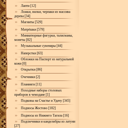
Лапти [12]
Ложки, вилки, черпаки из массива
дерева [34]
Магниты [529]
Матрёшки [579]
Миниатюрные фигурки, талисманы,
монеты [82]
Музыкальные сувениры [44]
Наперстки [63]
Обложки на Паспорт из натуральной
кожи [0]
Открытки [86]
Очечники [2]
Планинги [11]
Походные наборы столовых
приборов в чемодане [1]
Подковы на Счастье и Удачу [345]
Подносы Жостово [182]
Подносы из Нижнего Тагила [16]
Подсвечники и канделябры из латуни
[27]