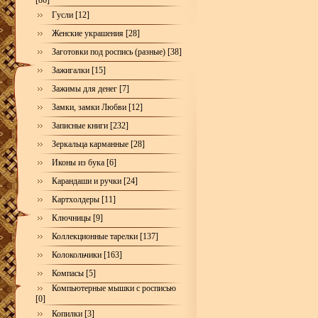
[86]
Гусли [12]
Женские украшения [28]
Заготовки под роспись (разные) [38]
Зажигалки [15]
Зажимы для денег [7]
Замки, замки Любви [12]
Записные книги [232]
Зеркальца карманные [28]
Иконы из бука [6]
Карандаши и ручки [24]
Картхолдеры [11]
Ключницы [9]
Коллекционные тарелки [137]
Колокольчики [163]
Компасы [5]
Компьютерные мышки с росписью
[0]
Копилки [3]