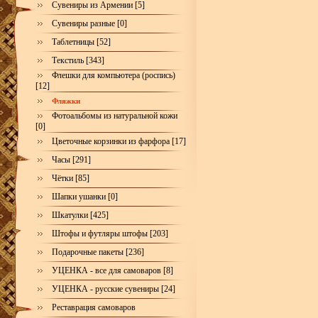
Сувениры из Армении [5]
Сувениры разные [0]
Таблетницы [52]
Текстиль [343]
Флешки для компьютера (роспись)
[12]
Фляжки
Фотоальбомы из натуральной кожи
[0]
Цветочные корзинки из фарфора [17]
Часы [291]
Чётки [85]
Шапки ушанки [0]
Шкатулки [425]
Штофы и футляры штофы [203]
Подарочные пакеты [236]
УЦЕНКА - все для самоваров [8]
УЦЕНКА - русские сувениры [24]
Реставрация самоваров