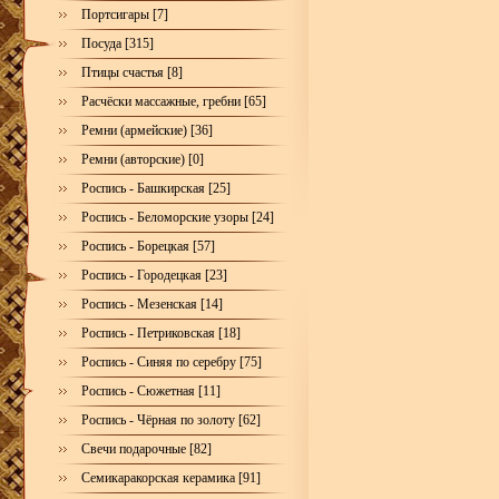
Портсигары [7]
Посуда [315]
Птицы счастья [8]
Расчёски массажные, гребни [65]
Ремни (армейские) [36]
Ремни (авторские) [0]
Роспись - Башкирская [25]
Роспись - Беломорские узоры [24]
Роспись - Борецкая [57]
Роспись - Городецкая [23]
Роспись - Мезенская [14]
Роспись - Петриковская [18]
Роспись - Синяя по серебру [75]
Роспись - Сюжетная [11]
Роспись - Чёрная по золоту [62]
Свечи подарочные [82]
Семикаракорская керамика [91]