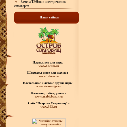
Замена ТЭНов в электрических
самоварах
Наши сайты:
Нарды, все для нард -
www.65club.ru
Шахматы
и все для шахмат -
www.1chess.ru
Настольные и любые
другие игры -
www.strana-igr.ru
Кальяны, табак, уголь -
www.arabicbazar.ru
Сайт "Острова Сокровищ" -
www.393.ru