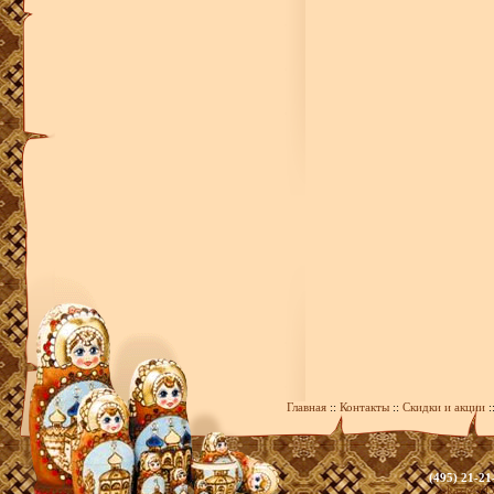
Главная
::
Контакты
::
Скидки и акции
:
(495) 21-21
zakaz@393