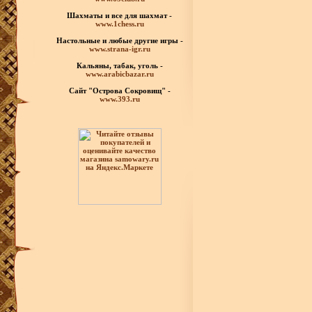
Шахматы
и все для шахмат -
www.1chess.ru
Настольные и любые
другие игры -
www.strana-igr.ru
Кальяны, табак, уголь -
www.arabicbazar.ru
Сайт "Острова Сокровищ" -
www.393.ru