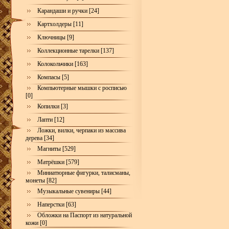
Карандаши и ручки [24]
Картхолдеры [11]
Ключницы [9]
Коллекционные тарелки [137]
Колокольчики [163]
Компасы [5]
Компьютерные мышки с росписью
[0]
Копилки [3]
Лапти [12]
Ложки, вилки, черпаки из массива
дерева [34]
Магниты [529]
Матрёшки [579]
Миниатюрные фигурки, талисманы,
монеты [82]
Музыкальные сувениры [44]
Наперстки [63]
Обложки на Паспорт из натуральной
кожи [0]