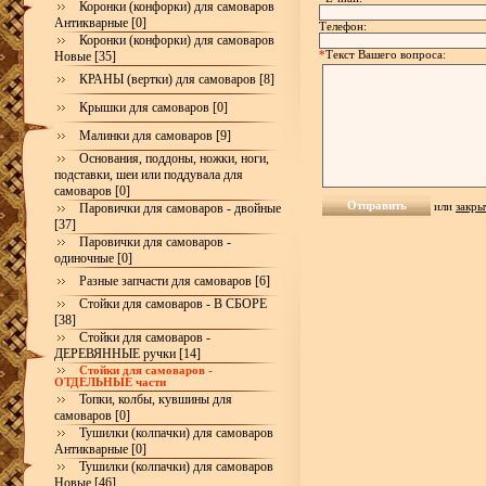
Коронки (конфорки) для самоваров
Антикварные [0]
Телефон:
Коронки (конфорки) для самоваров
*
Текст Вашего вопроса:
Новые [35]
КРАНЫ (вертки) для самоваров [8]
Крышки для самоваров [0]
Малинки для самоваров [9]
Основания, поддоны, ножки, ноги,
подставки, шеи или поддувала для
самоваров [0]
или
закры
Паровички для самоваров - двойные
[37]
Паровички для самоваров -
одиночные [0]
Разные запчасти для самоваров [6]
Стойки для самоваров - В СБОРЕ
[38]
Стойки для самоваров -
ДЕРЕВЯННЫЕ ручки [14]
Стойки для самоваров -
ОТДЕЛЬНЫЕ части
Топки, колбы, кувшины для
самоваров [0]
Тушилки (колпачки) для самоваров
Антикварные [0]
Тушилки (колпачки) для самоваров
Новые [46]