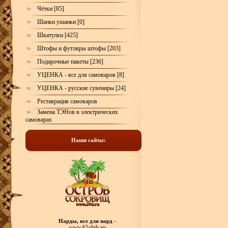
Чётки [85]
Шапки ушанки [0]
Шкатулки [425]
Штофы и футляры штофы [203]
Подарочные пакеты [236]
УЦЕНКА - все для самоваров [8]
УЦЕНКА - русские сувениры [24]
Реставрация самоваров
Замена ТЭНов в электрических
самоварах
Наши сайты:
Нарды, все для нард -
www.65club.ru