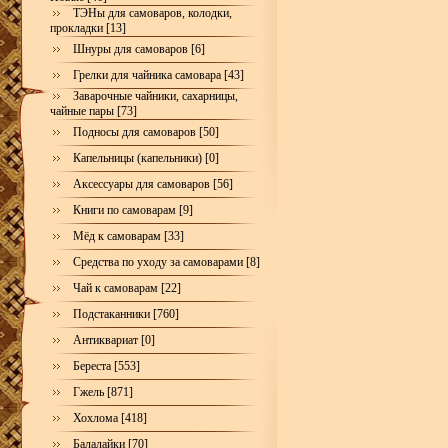
ТЭНы для самоваров, колодки,
прокладки [13]
Шнуры для самоваров [6]
Грелки для чайника самовара [43]
Заварочные чайники, сахарницы,
чайные пары [73]
Подносы для самоваров [50]
Капельницы (капельники) [0]
Аксессуары для самоваров [56]
Книги по самоварам [9]
Мёд к самоварам [33]
Средства по уходу за самоварами [8]
Чай к самоварам [22]
Подстаканники [760]
Антиквариат [0]
Береста [553]
Гжель [871]
Хохлома [418]
Балалайки [70]