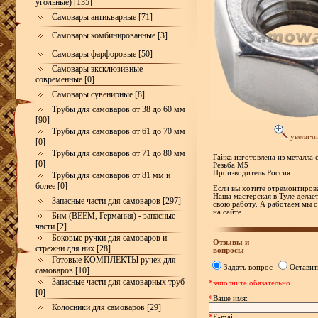
угольные) [135]
Самовары антикварные [71]
Самовары комбинированные [3]
Самовары фарфоровые [50]
Самовары эксклюзивные
современные [0]
Самовары сувенирные [8]
Трубы для самоваров от 38 до 60 мм
[90]
Трубы для самоваров от 61 до 70 мм
увеличи
[0]
Трубы для самоваров от 71 до 80 мм
Гайка изготовлена из металла 
[0]
Резьба М5
Производитель Россия
Трубы для самоваров от 81 мм и
более [0]
Если вы хотите отремонтирова
Наша мастерская в Туле делае
Запасные части для самоваров [297]
свою работу. А работаем мы с
на сайте.
Бим (BEEM, Германия) - запасные
части [2]
Боковые ручки для самоваров и
Отзывы и
стрежни для них [28]
вопросы
Готовые КОМПЛЕКТЫ ручек для
Задать вопрос
Оставит
самоваров [10]
Запасные части для самоварных труб
*заполните обязательно
[0]
*
Ваше имя:
Колосники для самоваров [29]
*
E-mail: