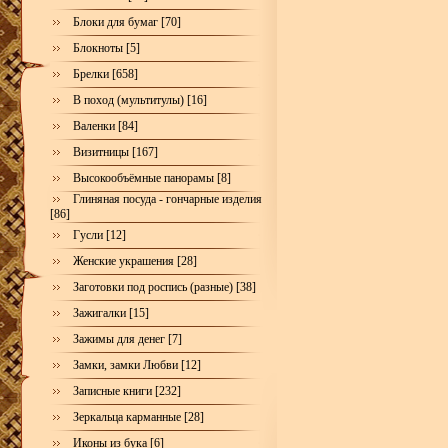
Блоки для бумаг [70]
Блокноты [5]
Брелки [658]
В поход (мультитулы) [16]
Валенки [84]
Визитницы [167]
Высокообъёмные панорамы [8]
Глиняная посуда - гончарные изделия
[86]
Гусли [12]
Женские украшения [28]
Заготовки под роспись (разные) [38]
Зажигалки [15]
Зажимы для денег [7]
Замки, замки Любви [12]
Записные книги [232]
Зеркальца карманные [28]
Иконы из бука [6]