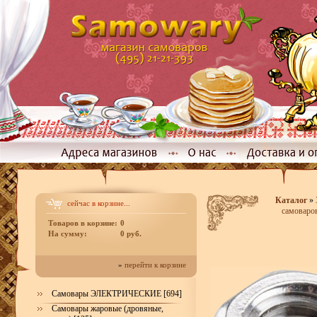
Каталог
»
сейчас в корзине...
самоваро
Товаров в корзине:
0
На сумму:
0 руб.
»
перейти к корзине
Самовары ЭЛЕКТРИЧЕСКИЕ [694]
Самовары жаровые (дровяные,