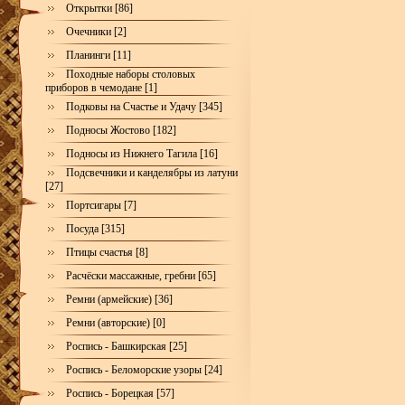
Открытки [86]
Очечники [2]
Планинги [11]
Походные наборы столовых
приборов в чемодане [1]
Подковы на Счастье и Удачу [345]
Подносы Жостово [182]
Подносы из Нижнего Тагила [16]
Подсвечники и канделябры из латуни
[27]
Портсигары [7]
Посуда [315]
Птицы счастья [8]
Расчёски массажные, гребни [65]
Ремни (армейские) [36]
Ремни (авторские) [0]
Роспись - Башкирская [25]
Роспись - Беломорские узоры [24]
Роспись - Борецкая [57]