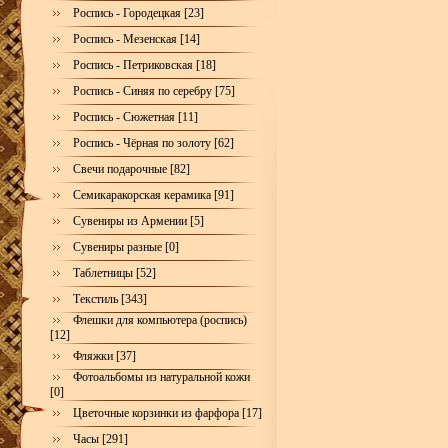
Роспись - Городецкая [23]
Роспись - Мезенская [14]
Роспись - Петриковская [18]
Роспись - Синяя по серебру [75]
Роспись - Сюжетная [11]
Роспись - Чёрная по золоту [62]
Свечи подарочные [82]
Семикаракорская керамика [91]
Сувениры из Армении [5]
Сувениры разные [0]
Таблетницы [52]
Текстиль [343]
Флешки для компьютера (роспись)
[12]
Фляжки [37]
Фотоальбомы из натуральной кожи
[0]
Цветочные корзинки из фарфора [17]
Часы [291]