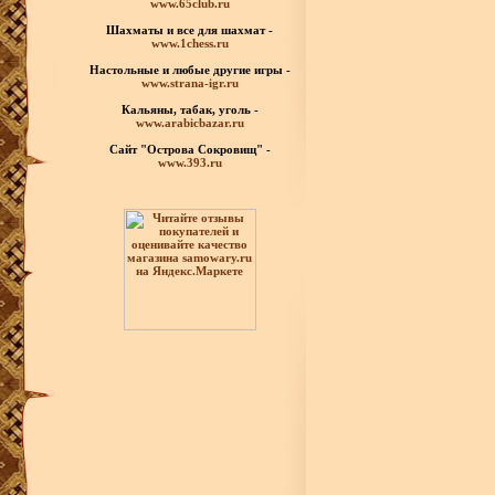
www.65club.ru
Шахматы
и все для шахмат -
www.1chess.ru
Настольные и любые
другие игры -
www.strana-igr.ru
Кальяны, табак, уголь -
www.arabicbazar.ru
Сайт "Острова Сокровищ" -
www.393.ru