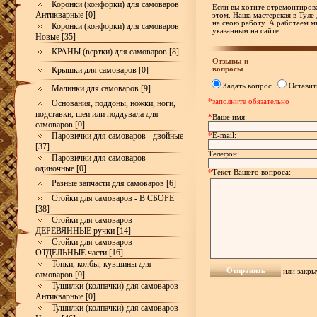
Коронки (конфорки) для самоваров
Если вы хотите отремонтирова
Антикварные [0]
этом. Наша мастерская в Туле
на свою работу. А работаем м
Коронки (конфорки) для самоваров
указанным на сайте.
Новые [35]
КРАНЫ (вертки) для самоваров [8]
Отзывы и
вопросы
Крышки для самоваров [0]
Задать вопрос
Оставит
Малинки для самоваров [9]
*заполните обязательно
Основания, поддоны, ножки, ноги,
подставки, шеи или поддувала для
*
Ваше имя:
самоваров [0]
Паровички для самоваров - двойные
*
E-mail:
[37]
Телефон:
Паровички для самоваров -
одиночные [0]
*
Текст Вашего вопроса:
Разные запчасти для самоваров [6]
Стойки для самоваров - В СБОРЕ
[38]
Стойки для самоваров -
ДЕРЕВЯННЫЕ ручки [14]
Стойки для самоваров -
ОТДЕЛЬНЫЕ части [16]
Топки, колбы, кувшины для
или
закры
самоваров [0]
Тушилки (колпачки) для самоваров
Антикварные [0]
Тушилки (колпачки) для самоваров