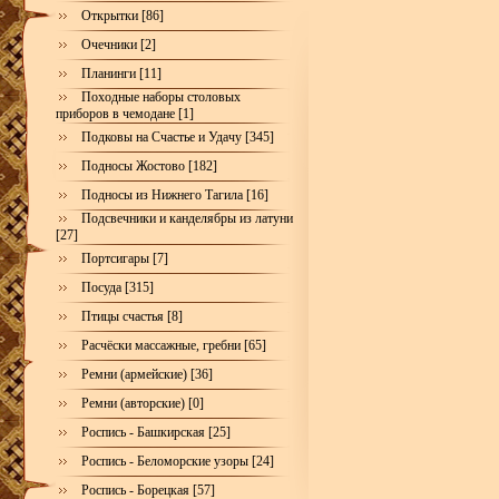
Открытки [86]
Очечники [2]
Планинги [11]
Походные наборы столовых
приборов в чемодане [1]
Подковы на Счастье и Удачу [345]
Подносы Жостово [182]
Подносы из Нижнего Тагила [16]
Подсвечники и канделябры из латуни
[27]
Портсигары [7]
Посуда [315]
Птицы счастья [8]
Расчёски массажные, гребни [65]
Ремни (армейские) [36]
Ремни (авторские) [0]
Роспись - Башкирская [25]
Роспись - Беломорские узоры [24]
Роспись - Борецкая [57]