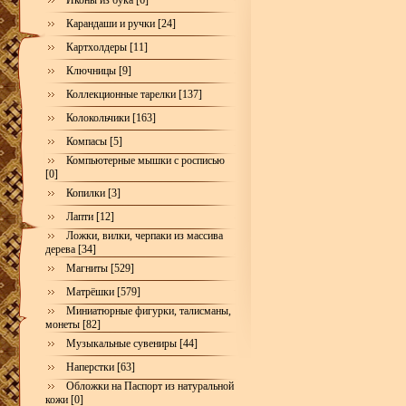
Иконы из бука [6]
Карандаши и ручки [24]
Картхолдеры [11]
Ключницы [9]
Коллекционные тарелки [137]
Колокольчики [163]
Компасы [5]
Компьютерные мышки с росписью
[0]
Копилки [3]
Лапти [12]
Ложки, вилки, черпаки из массива
дерева [34]
Магниты [529]
Матрёшки [579]
Миниатюрные фигурки, талисманы,
монеты [82]
Музыкальные сувениры [44]
Наперстки [63]
Обложки на Паспорт из натуральной
кожи [0]