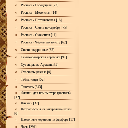
Роспись - Городецкая [23]
Роспись - Мезенская [14]
Роспись - Петриковская [18]
Роспись - Синяя по серебру [75]
Роспись - Сюжетная [11]
Роспись - Чёрная по золоту [62]
Свечи подарочные [82]
Семикаракорская керамика [91]
Сувениры из Армении [5]
Сувениры разные [0]
Таблетницы [52]
Текстиль [343]
Флешки для компьютера (роспись)
[12]
Фляжки [37]
Фотоальбомы из натуральной кожи
[0]
Цветочные корзинки из фарфора [17]
Часы [291]