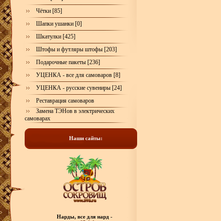
Чётки [85]
Шапки ушанки [0]
Шкатулки [425]
Штофы и футляры штофы [203]
Подарочные пакеты [236]
УЦЕНКА - все для самоваров [8]
УЦЕНКА - русские сувениры [24]
Реставрация самоваров
Замена ТЭНов в электрических
самоварах
Наши сайты:
Нарды, все для нард -