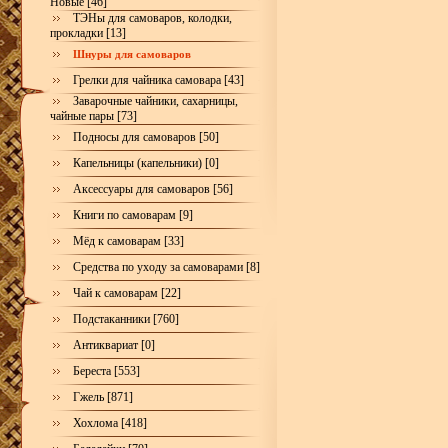
Новые [46]
ТЭНы для самоваров, колодки,
прокладки [13]
Шнуры для самоваров
Грелки для чайника самовара [43]
Заварочные чайники, сахарницы,
чайные пары [73]
Подносы для самоваров [50]
Капельницы (капельники) [0]
Аксессуары для самоваров [56]
Книги по самоварам [9]
Мёд к самоварам [33]
Средства по уходу за самоварами [8]
Чай к самоварам [22]
Подстаканники [760]
Антиквариат [0]
Береста [553]
Гжель [871]
Хохлома [418]