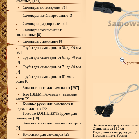
угольные) [135]
Самовары антикварные [71]
Самовары комбинированные [3]
Самовары фарфоровые [50]
Самовары эксклюзивные
современные [0]
Самовары сувенирные [8]
Трубы для самоваров от 38 до 60 мм
[90]
Трубы для самоваров от 61 до 70 мм
[0]
увеличи
Трубы для самоваров от 71 до 80 мм
[0]
Трубы для самоваров от 81 мм и
более [0]
Запасные части для самоваров [297]
Бим (BEEM, Германия) - запасные
части [2]
Боковые ручки для самоваров и
стрежни для них [28]
Готовые КОМПЛЕКТЫ ручек для
самоваров [10]
Запасные части для самоварных труб
Запасной шнур для электриче
[0]
Длина шнура 110 см
Выдерживает нагрузку до 1,5
Колосники для самоваров [29]
Производитель Россия