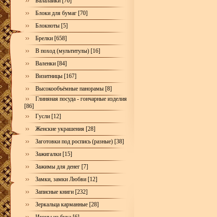
Балалайки [70]
Блоки для бумаг [70]
Блокноты [5]
Брелки [658]
В поход (мультитулы) [16]
Валенки [84]
Визитницы [167]
Высокообъёмные панорамы [8]
Глиняная посуда - гончарные изделия
[86]
Гусли [12]
Женские украшения [28]
Заготовки под роспись (разные) [38]
Зажигалки [15]
Зажимы для денег [7]
Замки, замки Любви [12]
Записные книги [232]
Зеркальца карманные [28]