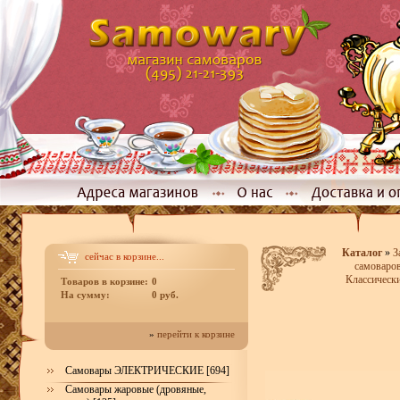
Каталог
»
З
сейчас в корзине...
самоваро
Классически
Товаров в корзине:
0
На сумму:
0 руб.
»
перейти к корзине
Самовары ЭЛЕКТРИЧЕСКИЕ [694]
Самовары жаровые (дровяные,