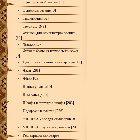
Сувениры из Армении [5]
Сувениры разные [0]
Таблетницы [52]
Текстиль [343]
Флешки для компьютера (роспись)
[12]
Фляжки [37]
Фотоальбомы из натуральной кожи
[0]
Цветочные корзинки из фарфора [17]
Часы [291]
Чётки [85]
Шапки ушанки [0]
Шкатулки [425]
Штофы и футляры штофы [203]
Подарочные пакеты [236]
УЦЕНКА - все для самоваров [8]
УЦЕНКА - русские сувениры [24]
Реставрация самоваров