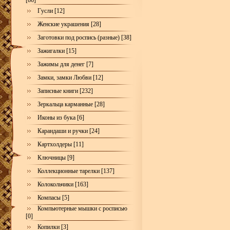
[86]
Гусли [12]
Женские украшения [28]
Заготовки под роспись (разные) [38]
Зажигалки [15]
Зажимы для денег [7]
Замки, замки Любви [12]
Записные книги [232]
Зеркальца карманные [28]
Иконы из бука [6]
Карандаши и ручки [24]
Картхолдеры [11]
Ключницы [9]
Коллекционные тарелки [137]
Колокольчики [163]
Компасы [5]
Компьютерные мышки с росписью
[0]
Копилки [3]