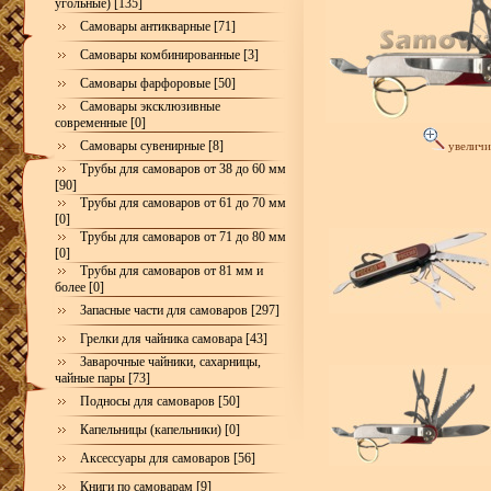
угольные) [135]
Самовары антикварные [71]
Самовары комбинированные [3]
Самовары фарфоровые [50]
Самовары эксклюзивные
современные [0]
Самовары сувенирные [8]
увеличи
Трубы для самоваров от 38 до 60 мм
[90]
Трубы для самоваров от 61 до 70 мм
[0]
Трубы для самоваров от 71 до 80 мм
[0]
Трубы для самоваров от 81 мм и
более [0]
Запасные части для самоваров [297]
Грелки для чайника самовара [43]
Заварочные чайники, сахарницы,
чайные пары [73]
Подносы для самоваров [50]
Капельницы (капельники) [0]
Аксессуары для самоваров [56]
Книги по самоварам [9]