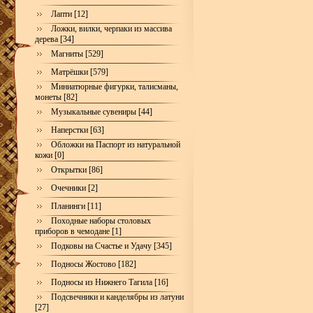
Лапти [12]
Ложки, вилки, черпаки из массива
дерева [34]
Магниты [529]
Матрёшки [579]
Миниатюрные фигурки, талисманы,
монеты [82]
Музыкальные сувениры [44]
Наперстки [63]
Обложки на Паспорт из натуральной
кожи [0]
Открытки [86]
Очечники [2]
Планинги [11]
Походные наборы столовых
приборов в чемодане [1]
Подковы на Счастье и Удачу [345]
Подносы Жостово [182]
Подносы из Нижнего Тагила [16]
Подсвечники и канделябры из латуни
[27]