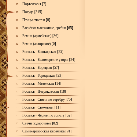
Портсигары [7]
Посуда [315]
Птицы счастья [8]
Расчёски массажные, гребни [65]
Ремни (армейские) [36]
Ремни (авторские) [0]
Роспись - Башкирская [25]
Роспись - Беломорские узоры [24]
Роспись - Борецкая [57]
Роспись - Городецкая [23]
Роспись - Мезенская [14]
Роспись - Петриковская [18]
Роспись - Синяя по серебру [75]
Роспись - Сюжетная [11]
Роспись - Чёрная по золоту [62]
Свечи подарочные [82]
Семикаракорская керамика [91]