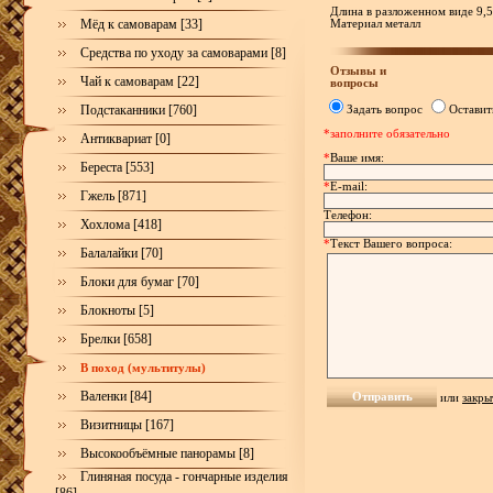
Длина в разложенном виде 9,5
Мёд к самоварам [33]
Материал металл
Средства по уходу за самоварами [8]
Отзывы и
Чай к самоварам [22]
вопросы
Подстаканники [760]
Задать вопрос
Оставит
*заполните обязательно
Антиквариат [0]
*
Ваше имя:
Береста [553]
*
E-mail:
Гжель [871]
Телефон:
Хохлома [418]
*
Текст Вашего вопроса:
Балалайки [70]
Блоки для бумаг [70]
Блокноты [5]
Брелки [658]
В поход (мультитулы)
Валенки [84]
или
закры
Визитницы [167]
Высокообъёмные панорамы [8]
Глиняная посуда - гончарные изделия