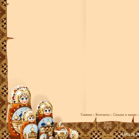
Главная
::
Контакты
::
Скидки и акции
:
(495) 21-2
zakaz@39