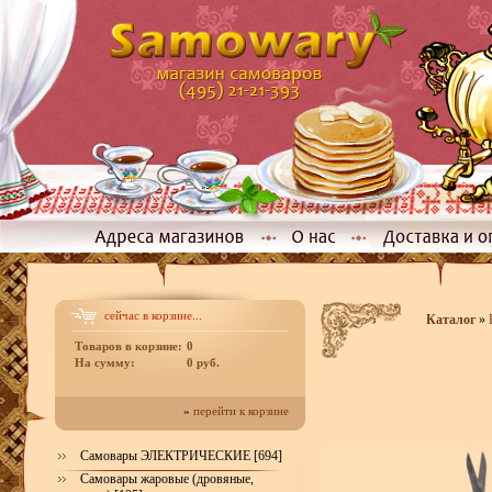
сейчас в корзине...
Каталог
»
Товаров в корзине:
0
На сумму:
0 руб.
»
перейти к корзине
Самовары ЭЛЕКТРИЧЕСКИЕ [694]
Самовары жаровые (дровяные,