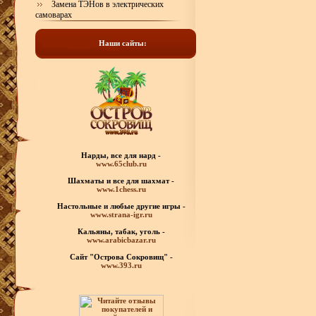
Замена ТЭНов в электрических
самоварах
Наши сайты:
Нарды, все для нард -
www.65club.ru
Шахматы
и все для шахмат -
www.1chess.ru
Настольные и любые
другие игры -
www.strana-igr.ru
Кальяны, табак, уголь -
www.arabicbazar.ru
Сайт "Острова Сокровищ" -
www.393.ru